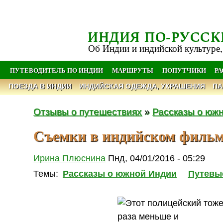
ИНДИЯ ПО-РУССК
Об Индии и индийской культуре,
ПУТЕВОДИТЕЛЬ ПО ИНДИИ
МАРШРУТЫ
ПОПУТЧИКИ
Р
ПОЕЗДА В ИНДИИ
ИНДИЙСКАЯ ОДЕЖДА, УКРАШЕНИЯ
ПА
Отзывы о путешествиях
»
Рассказы о юж
Съемки в индийском фильм
Ирина Плюснина
Пнд, 04/01/2016 - 05:29
Темы:
Рассказы о южной Индии
Путевы