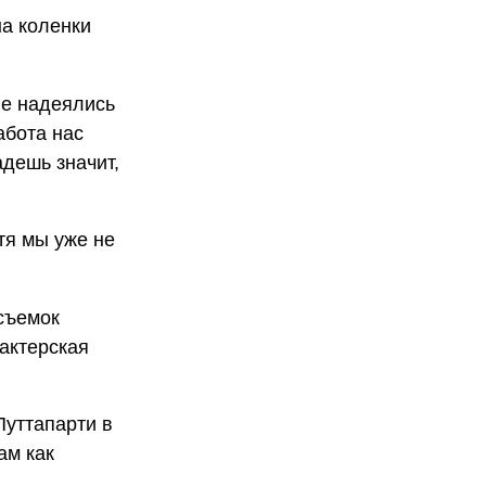
на коленки
не надеялись
абота нас
адешь значит,
тя мы уже не
съемок
 актерская
Путтапарти в
ам как