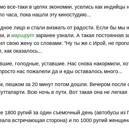
мо все-таки в целях экономии, уселись как индийцы 
ло часа, пока нашли эту киностудию...
дное лицо и стали визжать от радости. Если бы мы 
ли, и
маршрут
заранее узнали. А такая постоянная з
л свою жену со словами: "Ну ты же с Ирой, не проп
 как оказалось...
шие, голодные, уставшие. Нас снова накормили, хо
просто нас пожалели да и еды оставалось много...
м, пешком за 20 минут потом дошли. Вечером после 
уттапарти. Всю ночь в пути. Вот такая она не легкая
е 1800 рупий за один съемочный день (автобусы из 
ивала встречающая сторона) и по 1000 рупий женщин