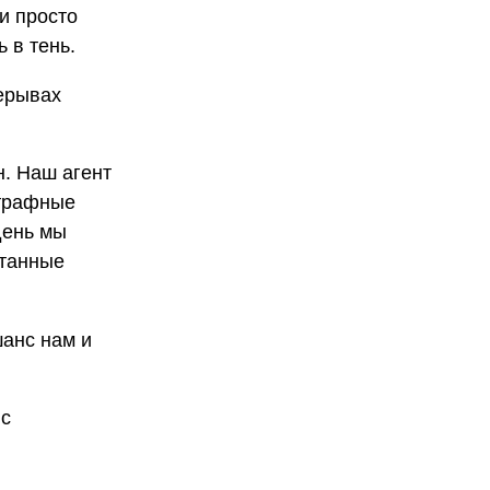
и просто
 в тень.
рерывах
н. Наш агент
штрафные
день мы
отанные
шанс нам и
 с