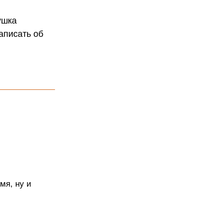
ушка
аписать об
мя, ну и