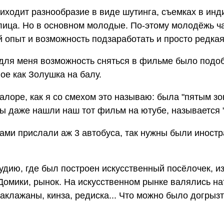
иходит разнообразие в виде шутинга, съемках в инд
лица. Но в основном молодые. По-этому молодёжь ча
ый опыт и возможность подзаработать и просто редкая
для меня возможность сняться в фильме было подобн
ое как Золушка на балу.
алоре, как я со смехом это называю: была "пятым зо
мы даже нашли наш тот фильм на ютубе, называется 
нами прислали аж 3 автобуса, так нужны были иност
удию, где был построен искусственный посёлочек, и
 Домики, рынок. На искусственном рынке валялись н
баклажаны, кинза, редиска... Что можно было догрыз