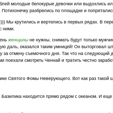
ублей молодые белокурые девочки или выдохлись ил
 Потихонечку разбрелись по площадке и попрятались
ас))) Мы крутились и вертелись в первых рядах. В пе
с ними.
день
женщины
не нужны, снимать будут только мужчи
акую даль, оказался таким умницей! Он выторговал 
у за отмену съемочного дня. Так что на следующий 
ми поехали смотреть Ченнай и тратить честно зараб
ике Святого Фомы Неверующего. Вот как раз такой 
. Базилика находится прямо рядом с океаном. И еще