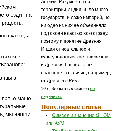
Англии. Разумеется на
ийском
территории Индии было много
сто ездит на
государств, и даже империй, но
 радость.
ни одно из них не объединяло
под своей властью всю страну,
о сказке, я
поэтому и понятие Древняя
Индия описательное и
нтиком в
культурологическое, так же как
"Казанова".
и Древняя Греция, а не
правовое, в отличие, например,
ранцы в
от Древнего Рима.
10 любопытных фактов
об
индианках
з папье маше.
Популярные статьи
атуральные
ть, мы нашли
Символ и значение ॐ - ОМ
или АУМ