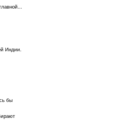
главной...
ей Индии.
ось бы
бирают