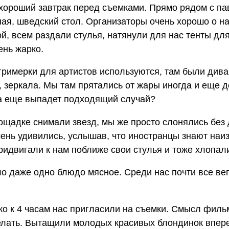
 хороший завтрак перед съемками. Прямо рядом с п
ая, шведский стол. Организаторы очень хорошо о н
ой, всем раздали стулья, натянули для нас тенты дл
ень жарко.
 гримерки для артистов используются, там были дива
, зеркала. Мы там прятались от жары иногда и еще 
да еще выпадет подходящий случай?
ощадке снимали звезд, мы же просто слонялись без 
ень удивились, услышав, что иностранцы знают наиз
ридвигали к нам поближе свои стулья и тоже хлопал
о даже одно блюдо мясное. Среди нас почти все ве
ко к 4 часам нас пригласили на съемки. Смысл филь
 делать. Вытащили молодых красивых блондинок впер