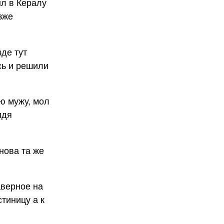
л в Кералу
зже
зде тут
сь и решили
ню мужу, мол
идя
нова та же
аверное на
стиницу а к