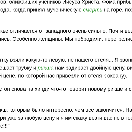
ов, ближайших учеников Иисуса Христа. Фома прибы
 года, когда принял мученическую
смерть
на горе, по
жье отличается от западного очень сильно. Почти ве
ались. Особенно женщины. Мы побродили, перегрели
тку взяли какую-то левую, не нашего отеля... Я зво
вешает трубку и
рикша
нам задирает двойную цену, в
цене, по которой нас привезли от отеля к океану).
, он снова на хинди что-то говорит новому рикше и с
кш, которым было интересно, чем все закончится. Н
ери уже за любую цену и я им скажу везти вас не в го
!!!"