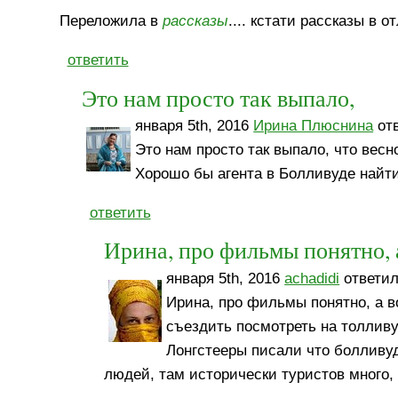
Переложила в
рассказы
.... кстати рассказы в 
ответить
Это нам просто так выпало,
января 5th, 2016
Ирина Плюснина
отв
Это нам просто так выпало, что весн
Хорошо бы агента в Болливуде найт
ответить
Ирина, про фильмы понятно, 
января 5th, 2016
achadidi
ответил
Ирина, про фильмы понятно, а в
съездить посмотреть на толливу
Лонгстееры писали что болливу
людей, там исторически туристов много, д