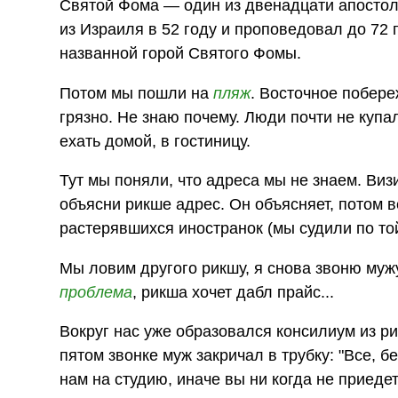
Святой Фома — один из двенадцати апостол
из Израиля в 52 году и проповедовал до 72
названной горой Святого Фомы.
Потом мы пошли на
пляж
. Восточное побере
грязно. Не знаю почему. Люди почти не куп
ехать домой, в гостиницу.
Тут мы поняли, что адреса мы не знаем. Визи
объясни рикше адрес. Он объясняет, потом 
растерявшихся иностранок (мы судили по той 
Мы ловим другого рикшу, я снова звоню мужу
проблема
, рикша хочет дабл прайс...
Вокруг нас уже образовался консилиум из ри
пятом звонке муж закричал в трубку: "Все, б
нам на студию, иначе вы ни когда не приедете