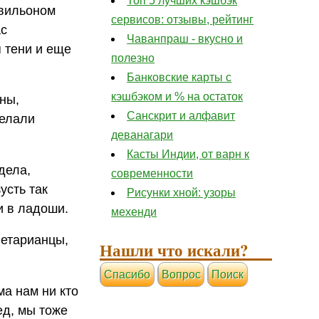
Топ 5 лучших кэшбэк
авильоном
сервисов: отзывы, рейтинг
ас
Чаванпраш - вкусно и
я тени и еще
полезно
Банковские карты с
кэшбэком и % на остаток
ны,
Санскрит и алфавит
делали
деванагари
Касты Индии, от варн к
дела,
современности
усть так
Рисунки хной: узоры
и в ладоши.
мехенди
гетарианцы,
Нашли что искали?
Cпасибо
Вопрос
Поиск
ма нам ни кто
ед, мы тоже