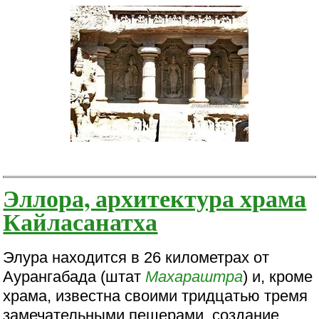
Эллора, архитектура храма
Кайласанатха
Элура находится в 26 километрах от
Аурангабада (штат
Махараштра
) и, кроме
храма, известна своими тридцатью тремя
замечательными пещерами, создание