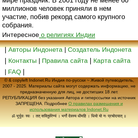
мире праздник. В 2001 году не менее 60
миллионов человек приняли в нем
участие, побив рекорд самого крупного
собрания.
Интересное
о религиях Индии
|
Авторы Индонета
|
Создатель Индонета
|
|
Контакты
|
Правила сайта
Карта сайта
|
|
FAQ
© & copyleft Indonet.Ru Индия по-русски ~ Живой путеводитель,
2007 - 2025. Материалы сайта могут содержать информацию, не
предназначенную для лиц, не достигших 18 лет.
РЕПУБЛИКАЦИЯ без указания Автора и гиперссылки на источник
ЗАПРЕЩЕНА. Подробнее
О правилах размещения и
использования материалов Indonet.Ru
ॐ भूर्भुवः स्वः । तत् सवितुर्वरेण्यं । भर्गो देवस्य धीमहि । धियो यो नः प्रचोदयात् ॥