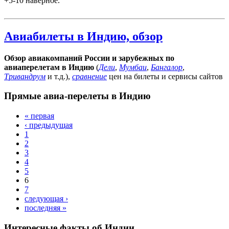
+5-10 наверное.
Авиабилеты в Индию, обзор
Обзор авиакомпаний России и зарубежных по
авиаперелетам в Индию
(
Дели
,
Мумбаи
,
Бангалор
,
Тривандрум
и т.д.),
сравнение
цен на билеты и сервисы сайтов
Прямые авиа-перелеты в Индию
« первая
‹ предыдущая
1
2
3
4
5
6
7
следующая ›
последняя »
Интересные факты об Индии