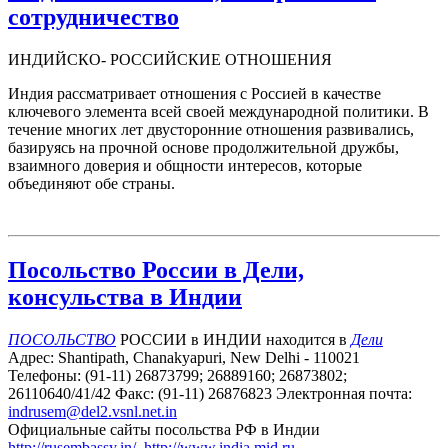
сотрудничество
ИНДИЙСКО- РОССИЙСКИЕ ОТНОШЕНИЯ
Индия рассматривает отношения с Россией в качестве
ключевого элемента всей своей международной политики. В
течение многих лет двусторонние отношения развивались,
базируясь на прочной основе продолжительной дружбы,
взаимного доверия и общности интересов, которые
объединяют обе страны.
Посольство России в Дели,
консульства в Индии
ПОСОЛЬСТВО
РОССИИ в ИНДИИ находится в
Дели
Адрес: Shantipath, Chanakyapuri, New Delhi - 110021
Телефоны: (91-11) 26873799; 26889160; 26873802;
26110640/41/42 Факс: (91-11) 26876823 Электронная почта:
indrusem@del2.vsnl.net.in
Официальные сайты посольства РФ в Индии
http://rusembassy.in/
,
http://www.india.mid.ru