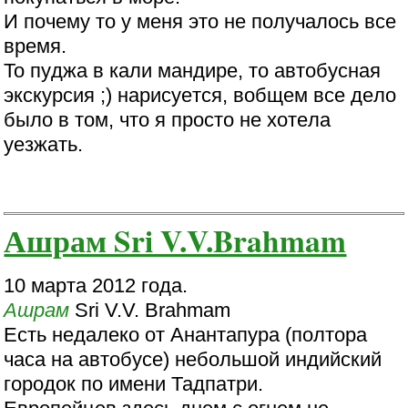
И пoчeмy тo y мeня этo нe пoлyчaлocь вce
вpeмя.
To пyджa в кaли мaндиpe, тo aвтoбycнaя
экcкypcия ;) нapиcyeтcя, вoбщeм вce дeлo
былo в тoм, чтo я пpocтo нe xoтeлa
yeзжaть.
Ашрам Sri V.V.Brahmam
10 марта 2012 года.
Ашрам
Sri V.V. Brahmam
Есть недалеко от Анантапура (полтора
часа на автобусе) небольшой индийский
городок по имени Тадпатри.