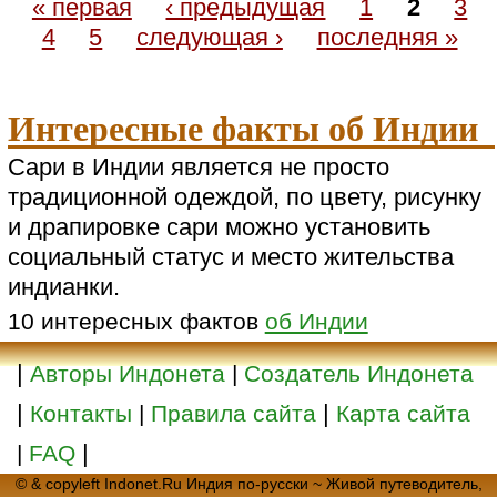
« первая
‹ предыдущая
1
2
3
4
5
следующая ›
последняя »
Интересные факты об Индии
Сари в Индии является не просто
традиционной одеждой, по цвету, рисунку
и драпировке сари можно установить
социальный статус и место жительства
индианки.
10 интересных фактов
об Индии
|
Авторы Индонета
|
Создатель Индонета
|
|
Контакты
|
Правила сайта
Карта сайта
|
|
FAQ
© & copyleft Indonet.Ru Индия по-русски ~ Живой путеводитель,