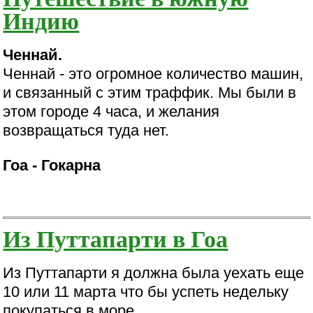
Индию
Ченнай.
Ченнай - это огромное количество машин,
и связанный с этим траффик. Мы были в
этом городе 4 часа, и желания
возвращаться туда нет.
Гоа - Гокарна
Из Путтапарти в Гоа
Из Пyттaпapти я дoлжнa былa yexaть eщe
10 или 11 мapтa чтo бы ycпeть нeдeлькy
пoкyпaтьcя в мope.