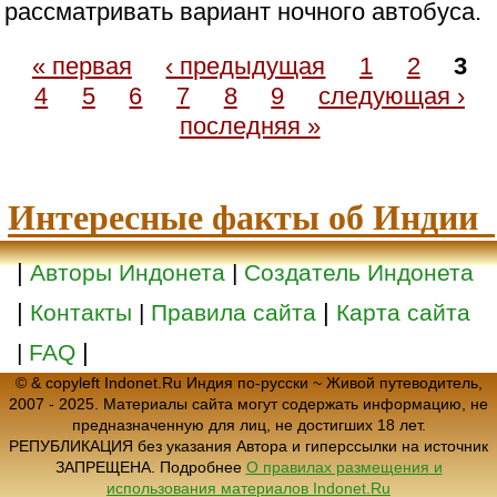
рассматривать вариант ночного автобуса.
« первая
‹ предыдущая
1
2
3
4
5
6
7
8
9
следующая ›
последняя »
Интересные факты об Индии
|
Авторы Индонета
|
Создатель Индонета
|
|
Контакты
|
Правила сайта
Карта сайта
|
|
FAQ
© & copyleft Indonet.Ru Индия по-русски ~ Живой путеводитель,
2007 - 2025. Материалы сайта могут содержать информацию, не
предназначенную для лиц, не достигших 18 лет.
РЕПУБЛИКАЦИЯ без указания Автора и гиперссылки на источник
ЗАПРЕЩЕНА. Подробнее
О правилах размещения и
использования материалов Indonet.Ru