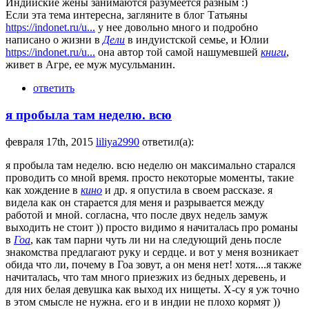
Индийские жены занимаются разумеется разным :)
Если эта тема интересна, загляните в блог Татьяны
https://indonet.ru/u...
у нее довольно много и подробно
написано о жизни в
Дели
в индуистской семье, и Юлии
https://indonet.ru/u...
она автор той самой нашумевшей
книги
,
живет в Агре, ее муж мусульманин.
ответить
я пробыла там неделю. всю
февраля 17th, 2015
liliya2990
ответил(а):
я пробыла там неделю. всю неделю он максимально старался
проводить со мной время. просто некоторые моменты, такие
как хождение в
кино
и др. я опустила в своем рассказе. я
видела как он старается для меня и разрывается между
работой и мной. согласна, что после двух недель замуж
выходить не стоит )) просто видимо я начиталась про романы
в
Гоа
, как там парни чуть ли ни на следующий день после
знакомства предлагают руку и сердце. и вот у меня возникает
обида что ли, почему в Гоа зовут, а он меня нет! хотя....я также
начиталась, что там много приезжих из бедных деревень, и
для них белая девушка как выход их нищеты. Х-су я уж точно
в этом смысле не нужна. его и в индии не плохо кормят ))