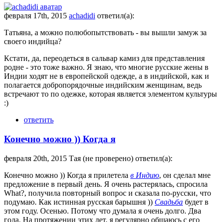
февраля 17th, 2015
achadidi
ответил(а):
Татьяна, а можно полюбопытствовать - вы вышли замуж за
своего индийца?
Кстати, да, переодеться в сальвар камиз для представления
родне - это тоже важно. Я знаю, что многие русские жены в
Индии ходят не в европейской одежде, а в индийской, как и
полагается добропорядочные индийским женщинам, ведь
встречают то по одежке, которая является элементом культуры
:)
ответить
Конечно можно )) Когда я
февраля 20th, 2015 Тая (не проверено) ответил(а):
Конечно можно )) Когда я прилетела
в Индию
, он сделал мне
предложение в первый день. Я очень растерялась, спросила
What?, получила повторный вопрос и сказала по-русски, что
подумаю. Как истинная русская барышня ))
Свадьба
будет в
этом году. Осенью. Потому что думала я очень долго. Два
года. На протяжении этих лет, я регулярно общаюсь с его