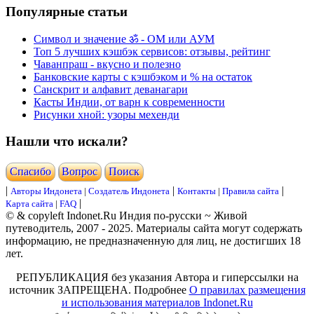
Популярные статьи
Символ и значение ॐ - ОМ или АУМ
Топ 5 лучших кэшбэк сервисов: отзывы, рейтинг
Чаванпраш - вкусно и полезно
Банковские карты с кэшбэком и % на остаток
Санскрит и алфавит деванагари
Касты Индии, от варн к современности
Рисунки хной: узоры мехенди
Нашли что искали?
Cпасибо
Вопрос
Поиск
|
|
|
Авторы Индонета
|
Создатель Индонета
Контакты
|
Правила сайта
|
Карта сайта
|
FAQ
© & copyleft Indonet.Ru Индия по-русски ~ Живой
путеводитель, 2007 - 2025. Материалы сайта могут содержать
информацию, не предназначенную для лиц, не достигших 18
лет.
РЕПУБЛИКАЦИЯ без указания Автора и гиперссылки на
источник ЗАПРЕЩЕНА. Подробнее
О правилах размещения
и использования материалов Indonet.Ru