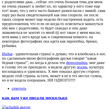
с родителями дааа....сейчас это очень больная тема для меня.
он очень уважает и любит их, но характер у него тоже еще
тот! знаю, что у него часто бывают разногласия с мамой. сама
пару раз была свидетельницей как они спорили. он после
таких споров может еще неделю без настроения ходить. есть
предположения, что если он когда-то осмелиться заикнуться
обо мне с родителями, то будет скандал и они даже
знакомиться не захотят со мной ((( вот такие у меня мысли,
хотя мама у него вроде как и современная немного. на
некоторых фотографиях она одета как европейка, брюки,
рубашка.
Индия
- удивительная страна! и думаю, что я влюбилась в нее.
по сделанным мною фотографиям друзья говорят "какая
бедная страна!", но когда я делала эти
фотографии
, мне даже
в голову это не приходило. я видела другую
жизнь
, культуру.
восхищалась и удивлялась. Х мне показал другую сторону
медали этой страны. кстати, может я не в тех местах гуляла,
но я не видела попрошаек. НИ ОДНОГО!!!!
ответить
как вам уже писали несколько