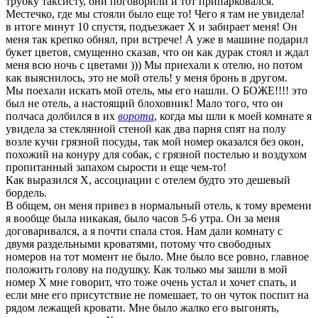
трубку таксисту, они поговорили и тот припарковался.
Местечко, где мы стояли было еще то! Чего я там не увидела!
в итоге минут 10 спустя, подъезжает Х и забирает меня! Он
меня так крепко обнял, при встрече! А уже в машине подарил
букет цветов, смущенно сказав, что он как дурак стоял и ждал
меня всю ночь с цветами ))) Мы приехали к отелю, но потом
как выяснилось, это не мой отель! у меня бронь в другом.
Мы поехали искать мой отель, мы его нашли. О БОЖЕ!!!! это
был не отель, а настоящий блоховник! Мало того, что он
полчаса долбился в их
ворота
, когда мы шли к моей комнате я
увидела за стеклянной стеной как два парня спят на полу
возле кучи грязной посуды, так мой номер оказался без окон,
похожий на конуру для собак, с грязной постелью и воздухом
пропитанный запахом сырости и еще чем-то!
Как выразился Х, ассоциации с отелем будто это дешевый
бордель.
В общем, он меня привез в нормальный отель, к тому времени
я вообще была никакая, было часов 5-6 утра. Он за меня
договаривался, а я почти спала стоя. Нам дали комнату с
двумя раздельными кроватями, потому что свободных
номеров на тот момент не было. Мне было все ровно, главное
положить голову на подушку. Как только мы зашли в мой
номер Х мне говорит, что тоже очень устал и хочет спать, и
если мне его присутствие не помешает, то он чуток поспит на
рядом лежащей кровати. Мне было жалко его выгонять,