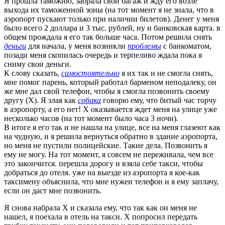
Я прошла таможню, забрала свой багаж и жду его возле
выхода их таможенной зоны (на тот момент я не знала, что в
аэропорт пускают только при наличии билетов). Денег у меня
было всего 2 доллара и 3 тыс. рублей, ну и банковская карта. в
общем прождала я его так больше часа. Потом решила снять
деньги
для начала, у меня возникли
проблемы
с банкоматом,
позади меня скопилась очередь и терпеливо ждала пока я
сниму свои деньги.
К слову сказать,
самостоятельно
я их так и не смогла снять,
мне помог парень, который работал барменом неподалеку, он
же мне дал свой телефон, чтобы я смогла позвонить своему
другу (Х). Я злая как
собака
говорю ему, что битый час торчу
в аэропорту, а его нет! Х оказывается ждет меня на улице уже
несколько часов (на тот момент было часа 3 ночи).
В итоге я его так и не нашла на улице, все на меня глазеют как
на чудную, и я решила вернуться обратно в здание аэропорта,
но меня не пустили полицейские. Такие дела. Позвонить я
ему не могу. На тот момент, я совсем не переживала, чем все
это закончится. перешла дорогу и взяла себе такси, чтобы
добраться до отеля. уже на выезде из аэропорта я кое-как
таксимену объяснила, что мне нужен телефон и я ему заплачу,
если он даст мне позвонить.
Я снова набрала Х и сказала ему, что так как он меня не
нашел, я поехала в отель на такси. Х попросил передать