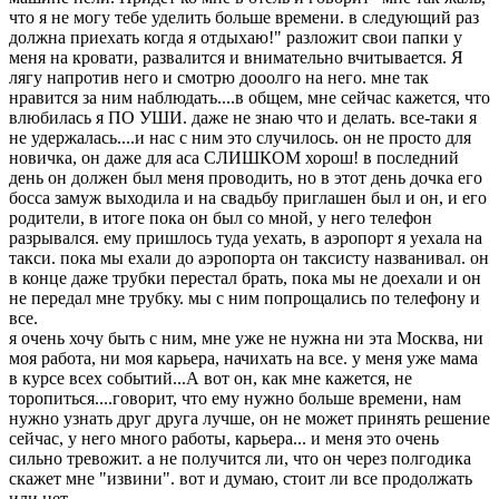
что я не могу тебе уделить больше времени. в следующий раз
должна приехать когда я отдыхаю!" разложит свои папки у
меня на кровати, развалится и внимательно вчитывается. Я
лягу напротив него и смотрю дооолго на него. мне так
нравится за ним наблюдать....в общем, мне сейчас кажется, что
влюбилась я ПО УШИ. даже не знаю что и делать. все-таки я
не удержалась....и нас с ним это случилось. он не просто для
новичка, он даже для аса СЛИШКОМ хорош! в последний
день он должен был меня проводить, но в этот день дочка его
босса замуж выходила и на свадьбу приглашен был и он, и его
родители, в итоге пока он был со мной, у него телефон
разрывался. ему пришлось туда уехать, в аэропорт я уехала на
такси. пока мы ехали до аэропорта он таксисту названивал. он
в конце даже трубки перестал брать, пока мы не доехали и он
не передал мне трубку. мы с ним попрощались по телефону и
все.
я очень хочу быть с ним, мне уже не нужна ни эта Москва, ни
моя работа, ни моя карьера, начихать на все. у меня уже мама
в курсе всех событий...А вот он, как мне кажется, не
торопиться....говорит, что ему нужно больше времени, нам
нужно узнать друг друга лучше, он не может принять решение
сейчас, у него много работы, карьера... и меня это очень
сильно тревожит. а не получится ли, что он через полгодика
скажет мне "извини". вот и думаю, стоит ли все продолжать
или нет.