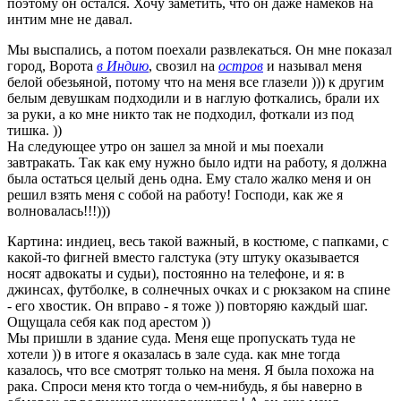
поэтому он остался. Хочу заметить, что он даже намеков на
интим мне не давал.
Мы выспались, а потом поехали развлекаться. Он мне показал
город, Ворота
в Индию
, свозил на
остров
и называл меня
белой обезьяной, потому что на меня все глазели ))) к другим
белым девушкам подходили и в наглую фоткались, брали их
за руки, а ко мне никто так не подходил, фоткали из под
тишка. ))
На следующее утро он зашел за мной и мы поехали
завтракать. Так как ему нужно было идти на работу, я должна
была остаться целый день одна. Ему стало жалко меня и он
решил взять меня с собой на работу! Господи, как же я
волновалась!!!)))
Картина: индиец, весь такой важный, в костюме, с папками, с
какой-то фигней вместо галстука (эту штуку оказывается
носят адвокаты и судьи), постоянно на телефоне, и я: в
джинсах, футболке, в солнечных очках и с рюкзаком на спине
- его хвостик. Он вправо - я тоже )) повторяю каждый шаг.
Ощущала себя как под арестом ))
Мы пришли в здание суда. Меня еще пропускать туда не
хотели )) в итоге я оказалась в зале суда. как мне тогда
казалось, что все смотрят только на меня. Я была похожа на
рака. Спроси меня кто тогда о чем-нибудь, я бы наверно в