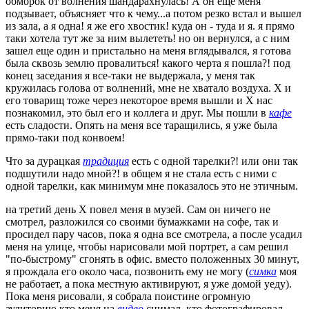
обморок от волнения шандарахнулась! А он еще меня
подзывает, объясняет что к чему...а потом резко встал и вышел
из зала, а я одна! я же его хвостик! куда он - туда и я. я прямо
таки хотела тут же за ним вылететь! но он вернулся, а с ним
зашел еще один и пристально на меня вглядывался, я готова
была сквозь землю провалиться! какого черта я пошла?! под
конец заседания я все-таки не выдержала, у меня так
кружилась голова от волнений, мне не хватало воздуха. Х и
его товарищ тоже через некоторое время вышли и Х нас
познакомил, это был его и коллега и друг. Мы пошли в
кафе
есть сладости. Опять на меня все таращились, я уже была
прямо-таки под конвоем!
Что за дурацкая
традиция
есть с одной тарелки?! или они так
подшутили надо мной?! в общем я не стала есть с ними с
одной тарелки, как минимум мне показалось это не этичным.
на третий день Х повел меня в музей. Сам он ничего не
смотрел, разложился со своими бумажками на софе, так и
просидел пару часов, пока я одна все смотрела, а после усадил
меня на улице, чтобы нарисовали мой портрет, а сам решил
"по-быстрому" сгонять в офис. вместо положенных 30 минут,
я прождала его около часа, позвонить ему не могу (
симка
моя
не работает, а пока местную активируют, я уже домой уеду).
Пока меня рисовали, я собрала поистине огромную
аудиторию,кто меня на
видео
снимал, кто фотографировал.