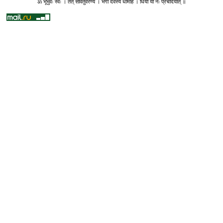
ॐ भूर्भुवः स्वः । तत् सवितुर्वरेण्यं । भर्गो देवस्य धीमहि । धियो यो नः प्रचोदयात् ॥