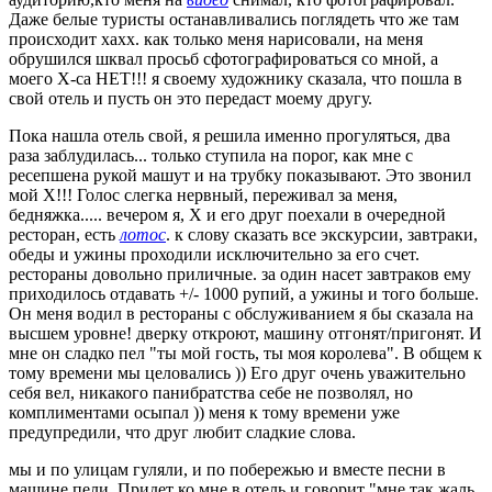
Даже белые туристы останавливались поглядеть что же там
происходит хахх. как только меня нарисовали, на меня
обрушился шквал просьб сфотографироваться со мной, а
моего Х-са НЕТ!!! я своему художнику сказала, что пошла в
свой отель и пусть он это передаст моему другу.
Пока нашла отель свой, я решила именно прогуляться, два
раза заблудилась... только ступила на порог, как мне с
ресепшена рукой машут и на трубку показывают. Это звонил
мой Х!!! Голос слегка нервный, переживал за меня,
бедняжка..... вечером я, Х и его друг поехали в очередной
ресторан, есть
лотос
. к слову сказать все экскурсии, завтраки,
обеды и ужины проходили исключительно за его счет.
рестораны довольно приличные. за один насет завтраков ему
приходилось отдавать +/- 1000 рупий, а ужины и того больше.
Он меня водил в рестораны с обслуживанием я бы сказала на
высшем уровне! дверку откроют, машину отгонят/пригонят. И
мне он сладко пел "ты мой гость, ты моя королева". В общем к
тому времени мы целовались )) Его друг очень уважительно
себя вел, никакого панибратства себе не позволял, но
комплиментами осыпал )) меня к тому времени уже
предупредили, что друг любит сладкие слова.
мы и по улицам гуляли, и по побережью и вместе песни в
машине пели. Придет ко мне в отель и говорит "мне так жаль,