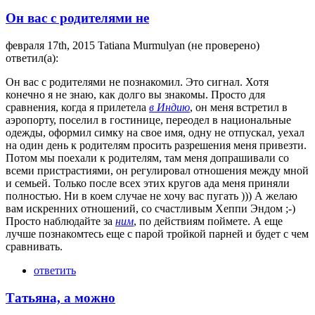
Он вас с родителями не
февраля 17th, 2015 Tatiana Murmulyan (не проверено)
ответил(а):
Он вас с родителями не познакомил. Это сигнал. Хотя
конечно я не знаю, как долго вы знакомы. Просто для
сравнения, когда я прилетела
в Индию
, он меня встретил в
аэропорту, поселил в гостинице, переодел в национальные
одежды, оформил симку на свое имя, одну не отпускал, уехал
на один день к родителям просить разрешения меня привезти.
Потом мы поехали к родителям, там меня допрашивали со
всеми пристрастиями, он регулировал отношения между мной
и семьей. Только после всех этих кругов ада меня приняли
полностью. Ни в коем случае не хочу вас пугать ))) А желаю
вам искренних отношений, со счастливым Хеппи Эндом ;-)
Просто наблюдайте за
ним
, по действиям поймете. А еще
лучше познакомтесь еще с парой тройкой парней и будет с чем
сравнивать.
ответить
Татьяна, а можно