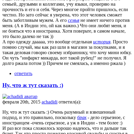
семьей, друзьями и коллегами, учу языки, проверяю на
прочность и его и себя. Через многое пройти пришлось, если
честно. Но зато сейчас я уверена, что этот человек сможет
быть заботливым мужем. А его
семья
не имеет ничего против
меня. (А в Индии это, ой как важно.) Что они любят меня, и
не бояться что я иностранка. Хотя поверьте, в самом начале,
это было далеко не так ))
А про одежду дааааа, это вообще отдельная
история
. Просто
помню случай, мы как раз шли в магазин за покупками, и я
такая деловая говорю своему избраннику, что хочу мини юбку.
Он чуть "инфаркт микарда, вот такой рубец!" не получил. Я
долго ржала потом )) Причем не смеялась, а именно ржала )
ответить
Ну, что ж тут сказать :)
февраля 20th, 2015
achadidi
ответил(а):
Ну, что ж тут сказать :) Очень разумный и взвешенный
подход, и это правильно, поскольку
брак
- дело серьезное, с
иностранцем -очень серьезное, а уж в Индии - тем более :)
И раз все пока сложилось хорошо надеюсь, что и дальше так
будет. Так что просто пожелаю красивой свадьбы и счастья в