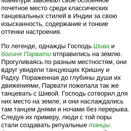
Манипури завоевал свое особенное
почетное место среди классических
танцевальных стилей в Индии за свою
изысканность, содержание и тонкие
оттенки настроения.
По легенде, однажды Господь
Шива
и
богиня
Парвати
отправились на землю.
Прогуливаясь по разным местностям, они
вдруг увидели танцующих Кришну и
Радху. Пораженная до глубины души их
движениями, Парвати пожелала так же
танцевать с Шивой. Господь сотворил для
них место на земле, и они наслаждались
там танцем днями и ночами без перерыва.
Следуя их примеру, люди с той поры
стали создавать ритуальные
танцы
.