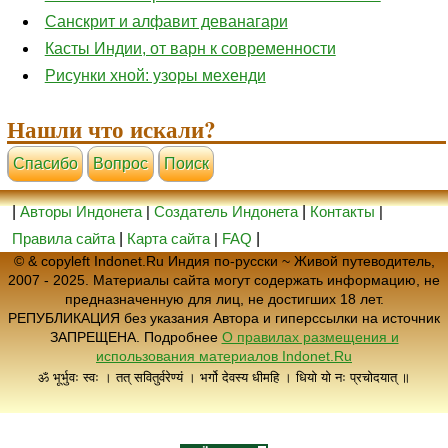
Санскрит и алфавит деванагари
Касты Индии, от варн к современности
Рисунки хной: узоры мехенди
Нашли что искали?
Cпасибо
Вопрос
Поиск
|
Авторы Индонета
|
Создатель Индонета
|
Контакты
|
Правила сайта
|
Карта сайта
|
FAQ
|
© & copyleft Indonet.Ru Индия по-русски ~ Живой путеводитель,
2007 - 2025. Материалы сайта могут содержать информацию, не
предназначенную для лиц, не достигших 18 лет.
РЕПУБЛИКАЦИЯ без указания Автора и гиперссылки на источник
ЗАПРЕЩЕНА. Подробнее
О правилах размещения и
использования материалов Indonet.Ru
ॐ भूर्भुवः स्वः । तत् सवितुर्वरेण्यं । भर्गो देवस्य धीमहि । धियो यो नः प्रचोदयात् ॥