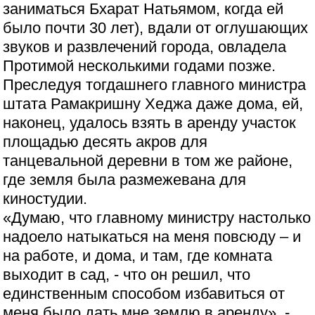
заниматься Бхарат Натьямом, когда ей
было почти 30 лет), вдали от оглушающих
звуков и развлечений города, овладела
Протимой несколькими годами позже.
Преследуя тогдашнего главного министра
штата Рамакришну Хеджа даже дома, ей,
наконец, удалось взять в аренду участок
площадью десять акров для
танцевальной деревни в том же районе,
где земля была размежевана для
киностудии.
«Думаю, что главному министру настолько
надоело натыкаться на меня повсюду – и
на работе, и дома, и там, где комната
выходит в сад, - что он решил, что
единственным способом избавиться от
меня было дать мне землю в аренду», -