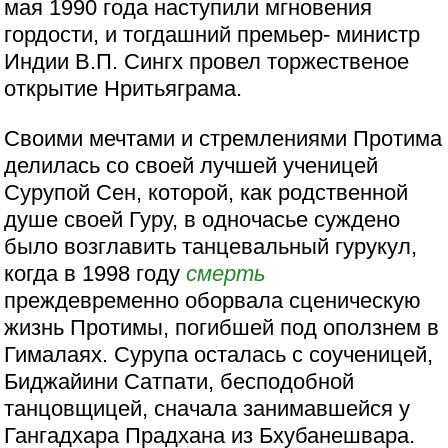
мая 1990 года наступили мгновения
гордости, и тогдашний премьер- министр
Индии В.П. Сингх провел торжественое
открытие Нритьяграма.
Своими мечтами и стремлениями Протима
делилась со своей лучшей ученицей
Сурупой Сен, которой, как родственной
душе своей Гуру, в одночасье суждено
было возглавить танцевальный гурукул,
когда в 1998 году
смерть
преждевременно оборвала сценическую
жизнь Протимы, погибшей под оползнем в
Гималаях. Сурупа осталась с соученицей,
Биджайини Сатпати, бесподобной
танцовщицей, сначала занимавшейся у
Гангадхара Прадхана из Бхубанешвара.