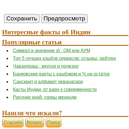
Интересные факты об Индии
Популярные статьи
Символ и значение ॐ - ОМ или АУМ
Топ 5 лучших кэшбэк сервисов: отзывы, рейтинг
Чаванпраш - вкусно и полезно
Банковские карты с кэшбэком и % на остаток
Санскрит и алфавит деванагари
Касты Индии, от варн к современности
Рисунки хной: узоры мехенди
Нашли что искали?
Cпасибо
Вопрос
Поиск