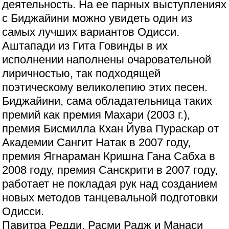
деятельность. На ее парных выступлениях
с Биджайини можно увидеть один из
самых лучших вариантов Одисси.
Аштапади из Гита Говинды в их
исполнении наполнены очаровательной
лиричностью, так подходящей
поэтическому великолепию этих песен.
Биджайини, сама обладательница таких
премий как премия Махари (2003 г.),
премия Бисмилла Кхан Йува Пураскар от
Академии Сангит Натак в 2007 году,
премия Ягнараман Кришна Гана Сабха в
2008 году, премия Санскрити в 2007 году,
работает не покладая рук над созданием
новых методов танцевальной подготовки
Одисси.
Павитра Редди, Расми Радж и Манаси