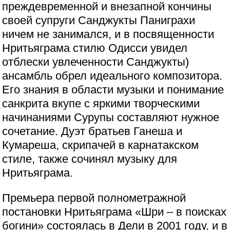
преждевременной и внезапной кончины
своей супруги Санджукты Паниграхи
ничем не занимался, и в посвященности
Нритьяграма стилю Одисси увидел
отблески увлеченности Санджукты)
ансамбль обрел идеального композитора.
Его знания в области музыки и понимание
санкрита вкупе с яркими творческими
начинаниями Сурупы составляют нужное
сочетание. Дуэт братьев Ганеша и
Кумареша, скрипачей в карнатакском
стиле, также сочинял музыку для
Нритьяграма.
Премьера первой полнометражной
постановки Нритьяграма «Шри – в поисках
богини» состоялась в Дели в 2001 году, и в