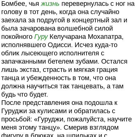
Бомбее, чья
жизнь
перевернулась с ног на
голову в тот день, когда она случайно
заехала за подругой в концертный зал и
была зачарована волшебной силой
покойного
Гуру
Келучарана Мохапатра,
исполнявшего Одисси. Исчез куда-то
облик лысеющего исполнителя с
запачканными бетелем зубами. Остался
лишь экстаз, страсть и мягкая грация
танца и убежденность в том, что она
должна научиться так танцевать, а там
будь что будет.
После представления она подошла к
Гуруджи за кулисами и обратилась с
просьбой: «Гуруджи, пожалуйста, научите
меня этому танцу». Смерив взглядом
фигуру в брюках, на шпильках и с