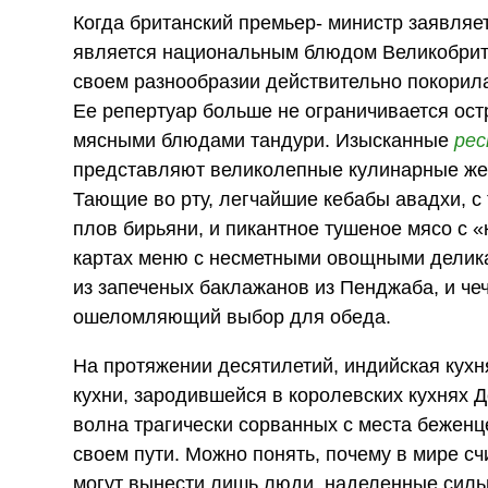
Когда британский премьер- министр заявляет
является национальным блюдом Великобритан
своем разнообразии действительно покорил
Ее репертуар больше не ограничивается ос
мясными блюдами тандури. Изысканные
ре
представляют великолепные кулинарные жем
Тающие во рту, легчайшие кебабы авадхи, с
плов бирьяни, и пикантное тушеное мясо с 
картах меню с несметными овощными деликат
из запеченых баклажанов из Пенджаба, и ч
ошеломляющий выбор для обеда.
На протяжении десятилетий, индийская кухн
кухни, зародившейся в королевских кухнях 
волна трагически сорванных с места беженц
своем пути. Можно понять, почему в мире счи
могут вынести лишь люди, наделенные силь