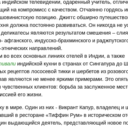
а индийском телевидении, одаренный учитель, отли
ущий на компромисс с качеством. Отчаянно гордясь 
в шовинистскую позицию. Джиггс обширно путешество
хня должна постоянно развиваться. Он никогда не у
ие деликатесы являются результатом смешения – сли
- афганского, индусско-брахминского и раджпутского
-этнических направлений.
м во всех основных линиях отелей в Индии, а также
тивали
индийской кухни в странах от Сингапура до 
ых рецептов лососевой тикки и шербетов из розовог
лав являются не менее яркими примерами. Это опять
 чувственных клиентов: борьба за заслуженное мест
иссией его жизни.
у в мире. Один из них - Викрант Капур, владелец и
авший в ресторане «Тиффин Рум» в историческом от
один выдающийся деятель, представляющий новое п