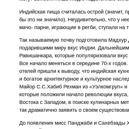
Индийская пища считалась острой (значит, п
бы это ни значило). Неудивительно, что у не
мачо- парни, играющие в регби, ступали на 
Так называемую почву подготовила Мадхур 
подарившими миру вкус Индии. Дальнейши
Равишанкара, которые популяризовали вкус
Все начало меняться в середине 70-х годов
отелей пришли к выводу, что индийская кухн
и богатое архитектурное и культурное насл
Майор С.С.Хабиб Рехман из «Уэлкомгруп» и
которые положили начало революции вкуса,
Востока с Западом, в поиске кулинарных мет
так драматично заявить о своем существова
До появления мисс Панджаби и Сахебзады Х