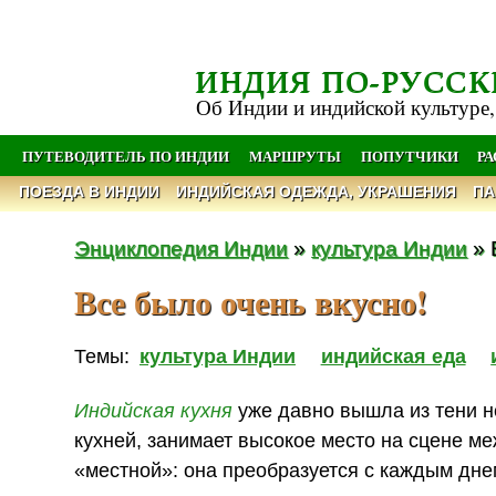
ИНДИЯ ПО-РУССК
Об Индии и индийской культуре,
ПУТЕВОДИТЕЛЬ ПО ИНДИИ
МАРШРУТЫ
ПОПУТЧИКИ
Р
ПОЕЗДА В ИНДИИ
ИНДИЙСКАЯ ОДЕЖДА, УКРАШЕНИЯ
ПА
Энциклопедия Индии
»
культура Индии
» 
Все было очень вкусно!
Темы:
культура Индии
индийская еда
Индийская кухня
уже давно вышла из тени не
кухней, занимает высокое место на сцене м
«местной»: она преобразуется с каждым дне