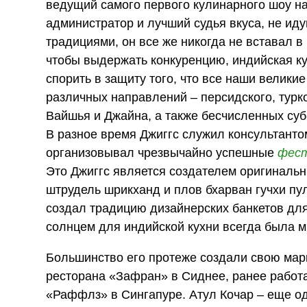
ведущий самого первого кулинарного шоу н
администратор и лучший судья вкуса, не ид
традициями, он все же никогда не вставал 
чтобы выдержать конкуренцию, индийская ку
спорить в защиту того, что все наши велик
различных направлений – персидского, турко
Вайшья и Джайна, а также бесчисленных суб
В разное время Джиггс служил консультанто
организовывал чрезвычайно успешные
фес
Это Джиггс является создателем оригинальн
штрудель шрикханд и плов бхарван гучхи пу
создал традицию дизайнерских банкетов для
солнцем для индийской кухни всегда была м
Большинство его протеже создали свою марк
ресторана «Зафран» в Сиднее, ранее работ
«Раффлз» в Сингапуре. Атул Кочар – еще 