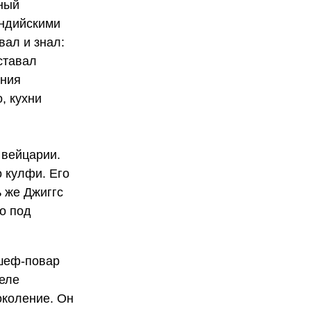
чный
индийскими
вал и знал:
ставал
яния
, кухни
Швейцарии.
о кулфи. Его
 же Джиггс
о под
 шеф-повар
еле
околение. Он