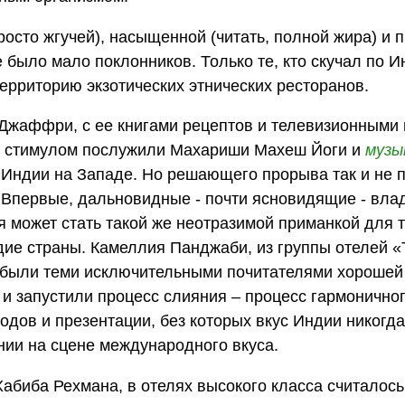
росто жгучей), насыщенной (читать, полной жира) и п
е было мало поклонников. Только те, кто скучал по 
территорию экзотических этнических ресторанов.
Джаффри, с ее книгами рецептов и телевизионными 
м стимулом послужили Махариши Махеш Йоги и
музы
 Индии на Западе. Но решающего прорыва так и не 
. Впервые, дальновидные - почти ясновидящие - вл
я может стать такой же неотразимой приманкой для т
едие страны. Камеллия Панджаби, из группы отелей «
 были теми исключительными почитателями хорошей
 и запустили процесс слияния – процесс гармонично
одов и презентации, без которых вкус Индии никогда
нии на сцене международного вкуса.
абиба Рехмана, в отелях высокого класса считалось