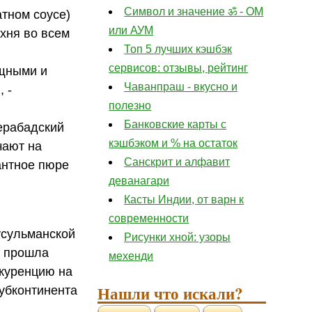
Символ и значение ॐ - ОМ
атном соусе)
или АУМ
хня во всем
Топ 5 лучших кэшбэк
сервисов: отзывы, рейтинг
ощными и
Чаванпраш - вкусно и
 -
полезно
Банковские карты с
дерабадский
кэшбэком и % на остаток
чают на
Санскрит и алфавит
антное пюре
деванагари
Касты Индии, от варн к
современности
усульманской
Рисунки хной: узоры
у прошла
мехенди
нкуренцию на
Нашли что искали?
субконтинента