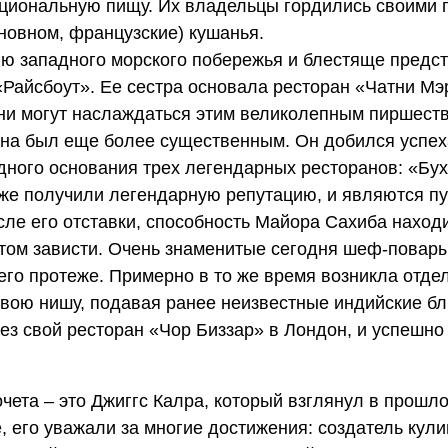
ациональную пищу. Их владельцы гордились своими
новном, французские) кушанья.
ю западного морского побережья и блестяще предст
«Райсбоут». Ее сестра основала ресторан «Чатни Мэ
они могут наслаждаться этим великолепным пиршест
ана был еще более существенным. Он добился успех
дного основания трех легендарных ресторанов: «Бух
уже получили легендарную репутацию, и являются п
сле его отставки, способность Майора Сахиба наход
етом зависти. Очень знаменитые сегодня шеф-повар
го протеже. Примерно в то же время возникла отде
свою нишу, подавая ранее неизвестные индийские б
ез свой ресторан «Чор Биззар» в Лондон, и успешн
чета – это Джиггс Калра, который взглянул в прошло
 его уважали за многие достижения: создатель кули