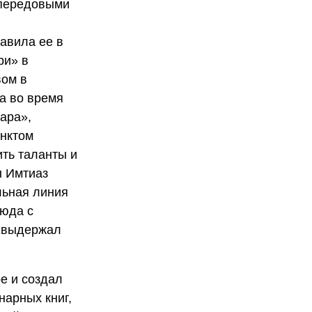
 передовыми
авила ее в
ри» в
вом в
а во время
ара»,
унктом
ить таланты и
ы Имтиаз
льная линия
люда с
о выдержал
е и создал
нарных книг,