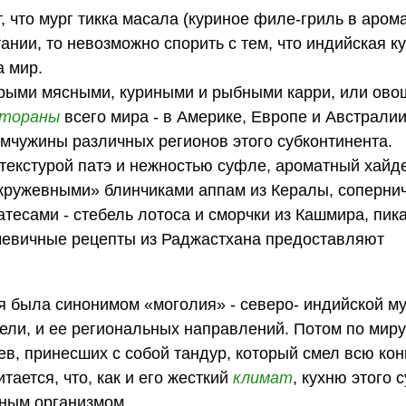
, что мург тикка масала (куриное филе-гриль в аром
ии, то невозможно спорить с тем, что индийская ку
а мир.
трыми мясными, куриными и рыбными карри, или ов
стораны
всего мира - в Америке, Европе и Австралии,
чужины различных регионов этого субконтинента.
 текстурой патэ и нежностью суфле, ароматный хай
«кружевными» блинчиками аппам из Кералы, соперни
есами - стебель лотоса и сморчки из Кашмира, пик
ечевичные рецепты из Раджастхана предоставляют
я была синонимом «моголия» - северо- индийской м
Дели, и ее региональных направлений. Потом по мир
ев, принесших с собой тандур, который смел всю ко
тается, что, как и его жесткий
климат
, кухню этого 
ным организмом.