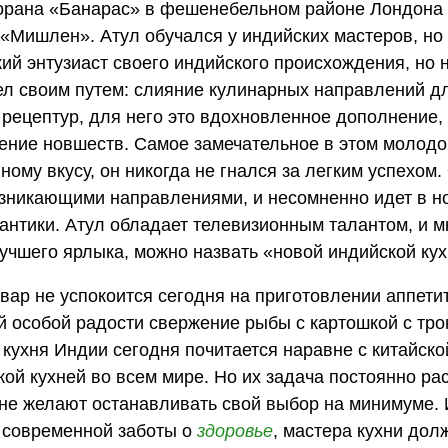
торана «Банарас» в фешенебельном районе Лондона
«Мишлен». Атул обучался у индийских мастеров, но 
ий энтузиаст своего индийского происхождения, но 
ел своим путем: слияние кулинарных направлений дл
рецептур, для него это вдохновленное дополнение,
дение новшеств. Самое замечательное в этом молод
ному вкусу, он никогда не гнался за легким успехом.
озникающими направлениями, и несомненно идет в но
антики. Атул обладает телевизионным талантом, и м
лучшего ярлыка, можно назвать «новой индийской кух
ар не успокоится сегодня на приготовлении аппетит
ой особой радости свержение рыбы с картошкой с тро
 кухня Индии сегодня почитается наравне с китайско
кой кухней во всем мире. Но их задача постоянно рас
не желают останавливать свой выбор на минимуме. 
м современной заботы о
здоровье
, мастера кухни дол