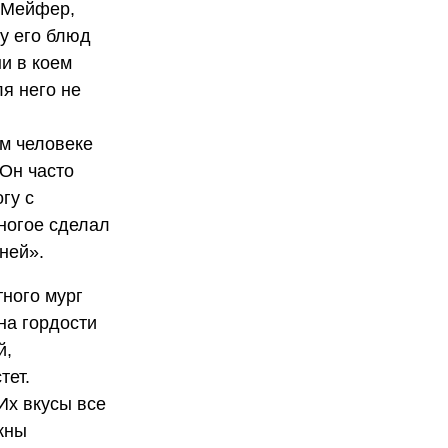
 Мейфер,
у его блюд
ни в коем
я него не
ом человеке
 Он часто
гу с
ногое сделал
ней».
ного мург
на гордости
й,
тет.
Их вкусы все
жны