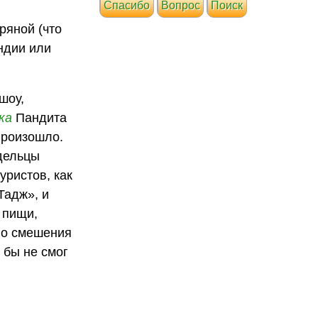
Cпасибо
Вопрос
Поиск
ряной (что
Индии или
шоу,
ка
Пандита
произошло.
адельцы
уристов, как
Тадж», и
 пищи,
го смешения
 бы не смог