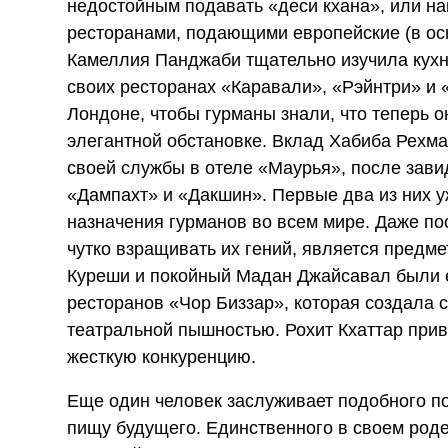
недостойным подавать «деси кхана», или н
ресторанами, подающими европейские (в ос
Камеллия Панджаби тщательно изучила кухн
своих ресторанах «Каравали», «Рэйнтри» и 
Лондоне, чтобы гурманы знали, что теперь 
элегантной обстановке. Вклад Хабиба Рехм
своей службы в отеле «Маурья», после зави
«Дампахт» и «Дакшин». Первые два из них 
назначения гурманов во всем мире. Даже по
чутко взращивать их гений, является предм
Куреши и покойный Мадан Джайсавал были е
ресторанов «Чор Биззар», которая создала 
театральной пышностью. Рохит Кхаттар прив
жесткую конкуренцию.
Еще один человек заслуживает подобного по
пищу будущего. Единственного в своем роде,