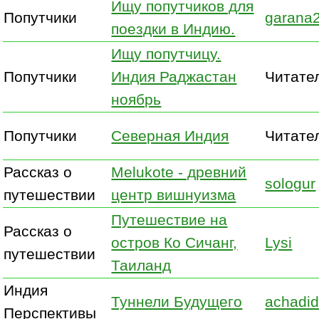
Ищу попутчиков для
Попутчики
garana
поездки в Индию.
Ищу попутчицу.
Попутчики
Индия Раджастан
Читате
ноябрь
Попутчики
Северная Индия
Читате
Рассказ о
Melukote - древний
sologur
путешествии
центр вишнуизма
Путешествие на
Рассказ о
остров Ко Сичанг,
Lysi
путешествии
Таиланд
Индия
Туннели Будущего
achadid
Перспективы