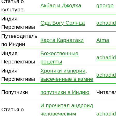
Статья о
Акбар и Джодха
george
культуре
Индия
Ода Богу Солнца
achadid
Перспективы
Путеводитель
Карта Карнатаки
Atma
по Индии
Индия
Божественные
achadid
Перспективы
рецепты
Индия
Хроники империи,
achadid
Перспективы
высеченные в камне
Попутчики
попутчики в Индию
Читате
И прочитал андроид
Статья о
человеческим
achadid