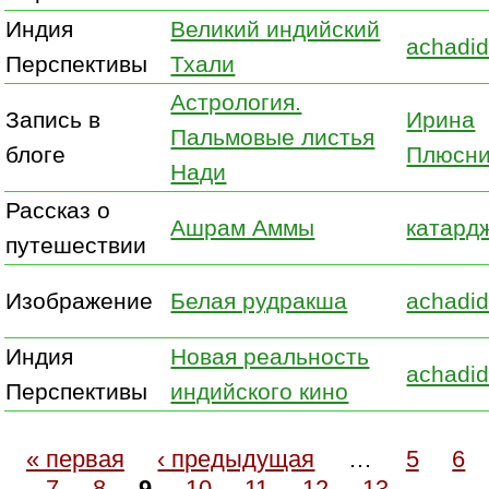
Индия
Великий индийский
achadid
Перспективы
Тхали
Астрология.
Запись в
Ирина
Пальмовые листья
блоге
Плюсн
Нади
Рассказ о
Ашрам Аммы
катард
путешествии
Изображение
Белая рудракша
achadid
Индия
Новая реальность
achadid
Перспективы
индийского кино
« первая
‹ предыдущая
…
5
6
7
8
9
10
11
12
13
…