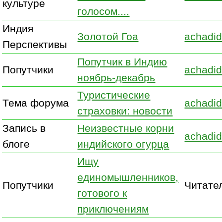
культуре
голосом....
Индия
Золотой Гоа
achadid
Перспективы
Попутчик в Индию
Попутчики
achadid
ноябрь-декабрь
Туристические
Тема форума
achadid
страховки: новости
Запись в
Неизвестные корни
achadid
блоге
индийского огурца
Ищу
единомышленников,
Попутчики
Читате
готового к
приключениям