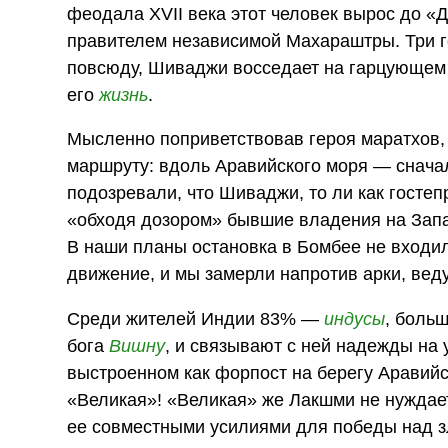
феодала XVII века этот человек вырос до «
правителем независимой Махараштры. Три го
повсюду, Шиваджи восседает на гарцующем к
его
жизнь
.
Мысленно поприветствовав героя маратхов,
маршруту: вдоль Аравийского моря — сначала
подозревали, что Шиваджи, то ли как гостеп
«обходя дозором» бывшие владения на Запа
В наши планы остановка в Бомбее не входил
движение, и мы замерли напротив арки, ве
Среди жителей Индии 83% —
индусы
, боль
бога
Вишну
, и связывают с ней надежды на
выстроенном как форпост на берегу Аравийс
«Великая»! «Великая» же Лакшми не нуждает
ее совместными усилиями для победы над з