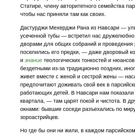
Статире, члену авторитетного семейства па
чтобы нас приняли там как своих.
Дастурджи Мехерджи Рана из Навсари — улы
усеченной тубы — встретил нас дружелюбно,
дворами для общих собраний и проведения р
поселились его предки, — даже дворовый к
и
знание
теологических тонкостей и нюансов
бездетными из-за традиционно поздних, ино
живет вместе с женой и сестрой жены — насле
предпочитают доживать свой век в парсийск
работающих детей. В Навсари нам показали 
квартала, — там царят покой и чистота. В д
окнами: бывшие соседи разъехались по мир
зороастрийцев.
Но где бы они ни жили, в каждом парсийско