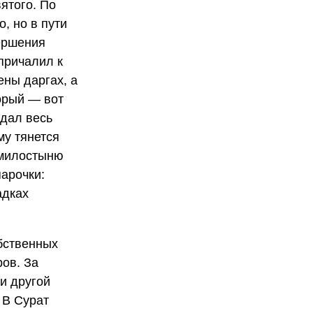
ятого. По
, но в пути
вершения
 причалил к
ены даргах, а
торый — вот
адал весь
му тянется
 милостыню
арочки:
адках
обственных
ов. За
и другой
 В Сурат