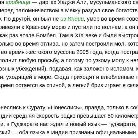
ая
гробница
— даргах Хаджи Али, мусульманского св
перед паломничеством в Мекку раздал свое богатство
. По другой, он был не
из Индии
, умер во время со
ривезли к Красному морю и пустили по волнам, а он
ак раз возле Бомбея. Там в XIX веке и были выстро
олько во время отлива, но затем построили мол, ко
во время жестокого муссона 2005 года, когда постр
олнит любую просьбу, а потому по узкому молу к не
иозных убеждений), подавая, как заложено исламом,
и, уходящей в море. Сюда приходят и влюбленные п
емя остается за спиной, а легкий бриз играет в скл
неслись к Сурату. «Понеслись», правда, только в с
ндии средняя скорость редко превышает 50 километр
и, в Гуджарате нас ждал и новый язык — гуджарати, 
йский — оба языка в Индии признаны официальными.