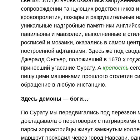
светил. Улицы вновь оказались запруженны
сопровождении танцующих родственников и д
кровопролития, пожары и разрушительные н
уникальные надгробные памятники Английско
павильоны и мавзолеи, выполненные в стил
росписей и мозаики, оказались в самом цент
построенной афганцами. Здесь же под свод
Джералд Онгъер, положивший в 1670-х года
принесший угасание Сурату. А
крепость
сего
пишущими машинками прошлого столетия сид
обращение в любую инстанцию.
Здесь демоны — боги…
По Сурату мы передвигались под перезвон 
докладывала о переговорах с патриархами 
парсы-зороастрийцы живут замкнутым колле
маршрут проходил через город Навсари, одн