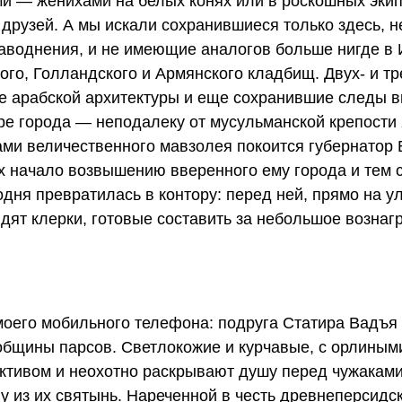
ми — женихами на белых конях или в роскошных эки
рузей. А мы искали сохранившиеся только здесь, н
аводнения, и не имеющие аналогов больше нигде в
го, Голландского и Армянского кладбищ. Двух- и т
е арабской архитектуры и еще сохранившие следы в
ре города — неподалеку от мусульманской крепости 
ами величественного мавзолея покоится губернатор
х начало возвышению вверенного ему города и тем
дня превратилась в контору: перед ней, прямо на ул
ят клерки, готовые составить за небольшое вознаг
моего мобильного телефона: подруга Статира Вадъя
общины парсов. Светлокожие и курчавые, с орлиным
ктивом и неохотно раскрывают душу перед чужакам
у из их святынь. Нареченной в честь древнеперсидс