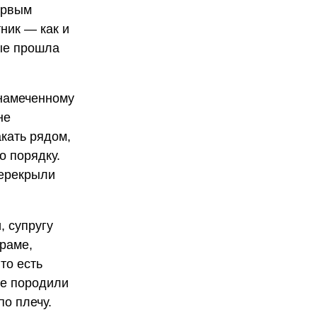
ервым
ник — как и
рые прошла
 намеченному
не
акать рядом,
о порядку.
перекрыли
 супругу
храме,
то есть
ые породили
о плечу.