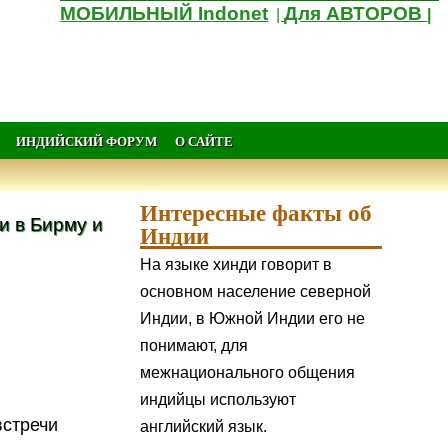
МОБИЛЬНЫЙ Indonet
Для АВТОРОВ
|
|
ИНДИЙСКИЙ ФОРУМ
О САЙТЕ
Интересные факты об
и в Бирму и
Индии
На языке хинди говорит в
основном население северной
Индии, в Южной Индии его не
понимают, для
межнационального общения
индийцы используют
встречи
английский язык.