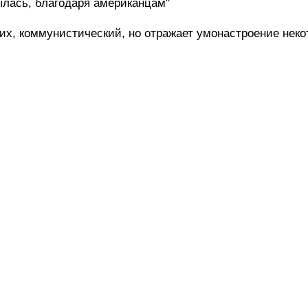
ылась, благодаря американцам"
тих, коммунистический, но отражает умонастроение нек