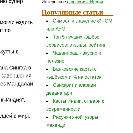
дию супер
Интересное
о религиях Индии
Популярные статьи
Символ и значение ॐ - ОМ
могли ездить
или АУМ
т по
Топ 5 лучших кэшбэк
сервисов: отзывы, рейтинг
ькутты в
Чаванпраш - вкусно и
полезно
ана Сингха в
Банковские карты с
к завершения
кэшбэком и % на остаток
рез Мандалай
Санскрит и алфавит
деванагари
нг-Индия",
Касты Индии, от варн к
современности
тущей в мире
Рисунки хной: узоры
мехенди