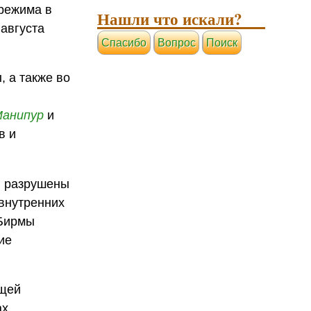
режима в
Нашли что искали?
августа
Cпасибо
Вопрос
Поиск
 а также во
анипур
и
в и
и разрушены
 внутренних
 Бирмы
ие
ющей
ах