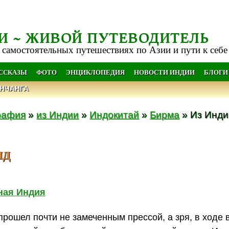
И ~ ЖИВОЙ ПУТЕВОДИТЕЛЬ
 самостоятельных путешествиях по Азии и пути к себе
АССКАЗЫ
ФОТО
ЭНЦИКЛОПЕДИЯ
НОВОСТИ ИНДИИ
БЛОГИ
НЧАНГА
рафия
»
из Индии
»
Индокитай
»
Бирма
» Из Инди
нд
ная Индия
рошел почти не замеченным прессой, а зря, в ходе 