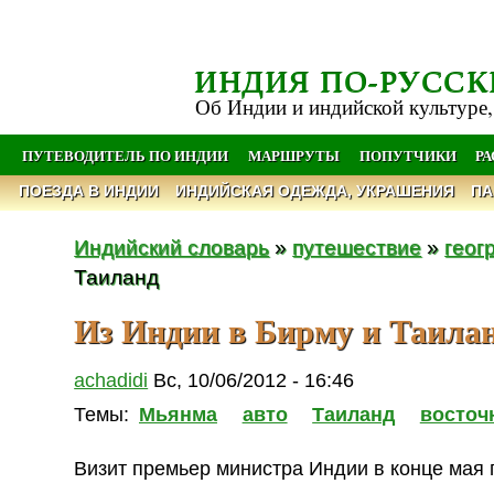
ИНДИЯ ПО-РУССК
Об Индии и индийской культуре,
ПУТЕВОДИТЕЛЬ ПО ИНДИИ
МАРШРУТЫ
ПОПУТЧИКИ
Р
ПОЕЗДА В ИНДИИ
ИНДИЙСКАЯ ОДЕЖДА, УКРАШЕНИЯ
ПА
Индийский словарь
»
путешествие
»
геог
Таиланд
Из Индии в Бирму и Таила
achadidi
Вс, 10/06/2012 - 16:46
Темы:
Мьянма
авто
Таиланд
восточ
Визит премьер министра Индии в конце мая п