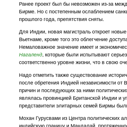
Ранее проект был бы невозможен из-за меж
Бирме. Но с постепенным ослаблением санк
прошлого года, препятствия сняты.
Для Индии, новая магистраль откроет новые
Вьетнаме, кроме того это облегчение доступ
Немаловажное значение имеет и экономическ
Нагаленд
, которые были испытывают серьез
соответственно уровне жизни, что в свою о
Надо отметить также существование истори
после обретения Индией независимости от 
причин и последующих за ними политически
являлась провинцией Британской Индии и уп
представители элитарных семей Бирмы были
Мохан Гурусвами из Центра политических ал
индийскую границу и Мандалай, протяженно