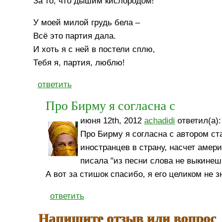
За то, что дышим кислородом!
У моей милой грудь бела –
Всё это партия дала.
И хоть я с ней в постели сплю,
Тебя я, партия, люблю!
ответить
Про Бирму я согласна с
июня 12th, 2012
achadidi
ответил(а):
Про Бирму я согласна с автором ст
иностранцев в страну, насчет амери
писала "из песни слова не выкинеш
А вот за стишок спасибо, я его целиком не зн
ответить
Напишите отзыв или вопрос