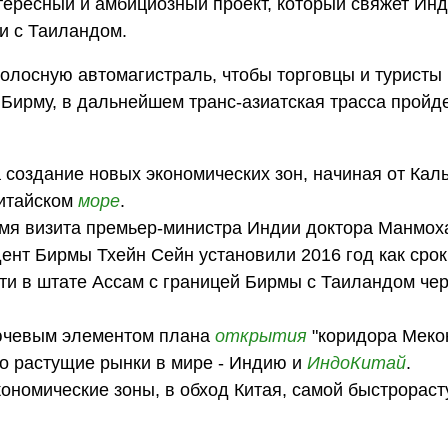
тересный и амбициозный проект, который свяжет Ин
и с Таиландом.
олосную автомагистраль, чтобы торговцы и туристы 
Бирму, в дальнейшем транс-азиатская трасса пройде
а создание новых экономических зон, начиная от Кал
Китайском
море
.
емя визита премьер-министра Индии доктора Манмох
дент Бирмы Тхейн Сейн установили 2016 год как сро
ти в штате Ассам с границей Бирмы с Таиландом че
лючевым элементом плана
открытия
"коридора Меко
о растущие рынки в мире - Индию и
ИндоКитай
.
ономические зоны, в обход Китая, самой быстрорас