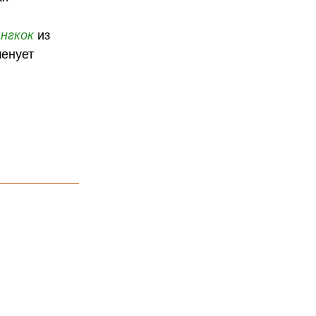
нгкок
из
менует