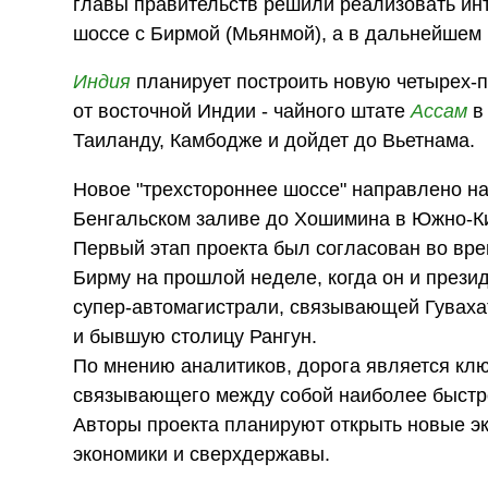
главы правительств решили реализовать ин
шоссе с Бирмой (Мьянмой), а в дальнейшем 
Индия
планирует построить новую четырех-п
от восточной Индии - чайного штате
Ассам
в 
Таиланду, Камбодже и дойдет до Вьетнама.
Новое "трехстороннее шоссе" направлено ​​н
Бенгальском заливе до Хошимина в Южно-
Первый этап проекта был согласован во вр
Бирму на прошлой неделе, когда он и прези
супер-автомагистрали, связывающей Гуваха
и бывшую столицу Рангун.
По мнению аналитиков, дорога является к
связывающего между собой наиболее быстр
Авторы проекта планируют открыть новые эк
экономики и сверхдержавы.