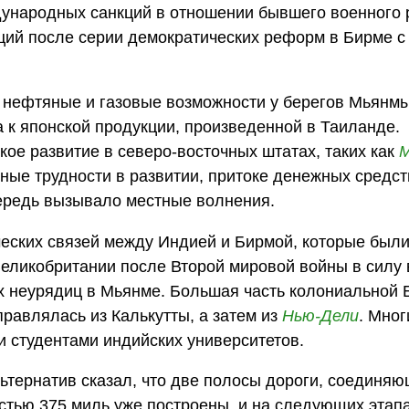
дународных санкций в отношении бывшего военного 
ций после серии демократических реформ в Бирме с 
 нефтяные и газовые возможности у берегов Мьянмы,
а к японской продукции, произведенной в Таиланде.
ое развитие в северо-восточных штатах, таких как
М
ные трудности в развитии, притоке денежных средст
чередь вызывало местные волнения.
ческих связей между Индией и Бирмой, которые был
Великобритании после Второй мировой войны в силу
х неурядиц в Мьянме. Большая часть колониальной
равлялась из Калькутты, а затем из
Нью-Дели
. Мног
 студентами индийских университетов.
ьтернатив сказал, что две полосы дороги, соединя
стью 375 миль уже построены, и на следующих этап