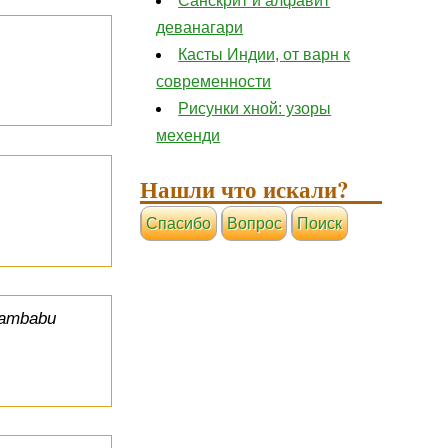
Санскрит и алфавит
деванагари
Касты Индии, от варн к
современности
Рисунки хной: узоры
мехенди
Нашли что искали?
Cпасибо
Вопрос
Поиск
Rambabu