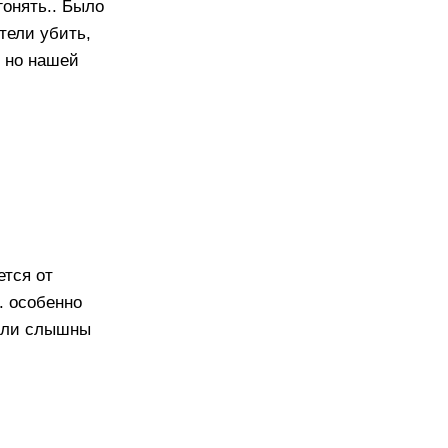
гонять.. Было
отели убить,
 но нашей
ется от
. особенно
были слышны