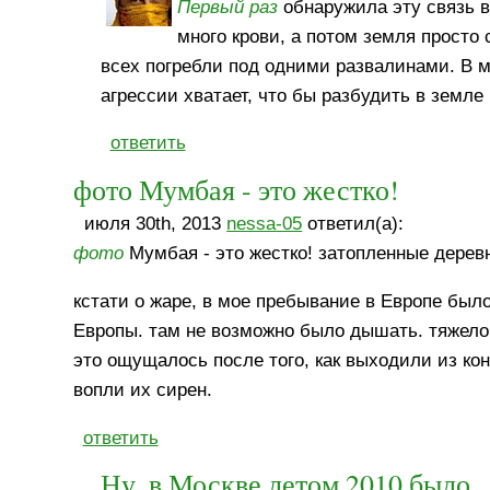
Первый раз
обнаружила эту связь в
много крови, а потом земля просто с
всех погребли под одними развалинами. В 
агрессии хватает, что бы разбудить в земле
ответить
фото Мумбая - это жестко!
июля 30th, 2013
nessa-05
ответил(а):
фото
Мумбая - это жестко! затопленные деревн
кстати о жаре, в мое пребывание в Европе было
Европы. там не возможно было дышать. тяжело
это ощущалось после того, как выходили из к
вопли их сирен.
ответить
Ну, в Москве летом 2010 было