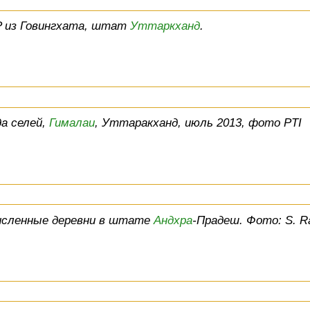
P из Говингхата, штат
Уттаркханд
.
а селей,
Гималаи
, Уттаракханд, июль 2013, фото PTI
численные деревни в штате
Андхра
-Прадеш. Фото: S. 