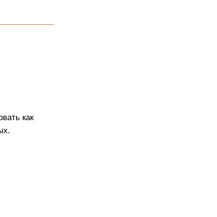
вать как
ых.