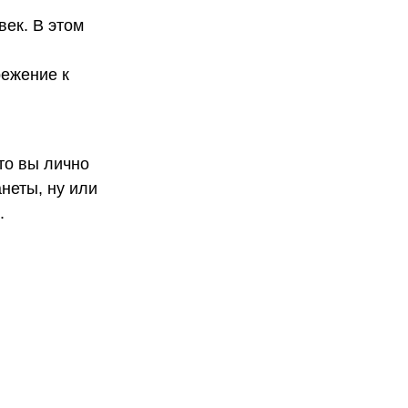
век. В этом
режение к
что вы лично
неты, ну или
.