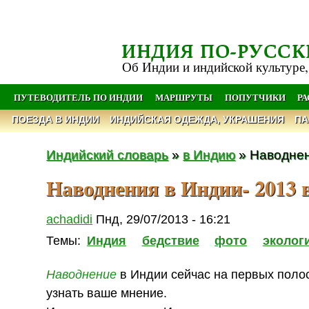
ИНДИЯ ПО-РУССК
Об Индии и индийской культуре,
ПУТЕВОДИТЕЛЬ ПО ИНДИИ
МАРШРУТЫ
ПОПУТЧИКИ
Р
ПОЕЗДА В ИНДИИ
ИНДИЙСКАЯ ОДЕЖДА, УКРАШЕНИЯ
ПА
Индийский словарь
»
в Индию
» Наводнен
Наводнения в Индии- 2013 
achadidi
Пнд, 29/07/2013 - 16:21
Темы:
Индия
бедствие
фото
эколог
Наводнение
в Индии сейчас на первых полосах
узнать ваше мнение.