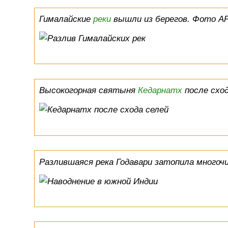
Гималайские
реки
вышли из берегов. Фото A
Высокогорная святыня
Кедарнатх
после сход
Разлившаяся река Годавари затопила много