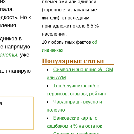
ких
племенами или адиваси
епала.
(коренные, изначальные
дкость. Но к
жители), к последним
пления.
принадлежит около 8,5 %
населения.
дников в
10 любопытных фактов
об
ые напрямую
индианках
ланеты
, уже
Популярные статьи
Символ и значение ॐ - ОМ
са, планируют
или АУМ
Топ 5 лучших кэшбэк
сервисов: отзывы, рейтинг
Чаванпраш - вкусно и
a
полезно
Банковские карты с
кэшбэком и % на остаток