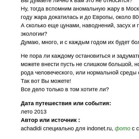
Вы думаете лично к вам это не относится?
Ну, тогда вспомним аномальную жару в Москв
году жара докатилась и до Европы, около 80
А сколько еще цунами, наводнений, засух и
экологии?
Думаю, много, и с каждым годом их будет б
Не пора ли каждому остановиться и задумат
можете внести пусть не слишком большой, н
рода человеческого, или нормальной среды о
Так вот Вы можете!
Все дело только в том хотите ли?
Дата путешествия или события:
лето 2013
Автор или источник :
achadidi специально для indonet.ru,
фото
с с