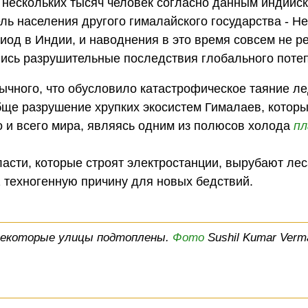
 нескольких тысяч человек согласно данным индийс
ль населения другого гималайского государства - Н
иод в Индии, и наводнения в это время совсем не ре
ись разрушительные последствия глобального поте
ычного, что обусловило катастрофическое таяние ле
обще разрушение хрупких экосистем Гималаев, котор
о и всего мира, являясь одним из полюсов холода
п
асти, которые строят электростанции, вырубают ле
01 техногенную причину для новых бедствий.
некоторые улицы подтоплены.
Фото
Sushil Kumar Verm