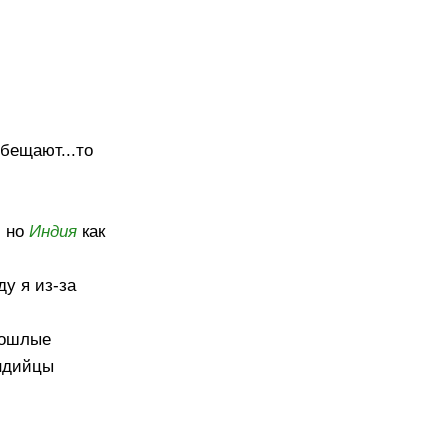
бещают...то
, но
Индия
как
у я из-за
рошлые
ндийцы