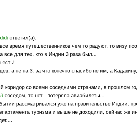
didi
ответил(а):
все время путешественников чем то радуют, то визу поо
а все для тех, кто в Индии 3 раза был...
 есть!
ев, а не на 3, за что конечно спасибо не им, а Кадакину
й коридор со всеми соседними странами, в прошлом год
нд
соседом, то нет - потеряла авиабилеты...
прибытии рассматривался уже на правительстве Индии, п
партамента туризма и выше не доходили, сейчас же и
т....