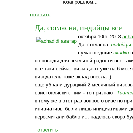
позапрошлом...
ответить
Да, согласна, индийцы все
октября 10th, 2013
acha
Да, согласна,
индийцы
сумасшедшие
скидки
н
но поводы для реальной радости все таки
все таки сейчас визы дают уже на 6 месяц
визодатель тоже вклад внесла :)
еще убрали дурацкий 2 месячный визовы
свистопляски с ним - то признают
Таила
к тому же в этот раз вопрос о визе по 
инициативы были лишь инициативами де
пересчитали бабло и... надеюсь скоро буде
ответить