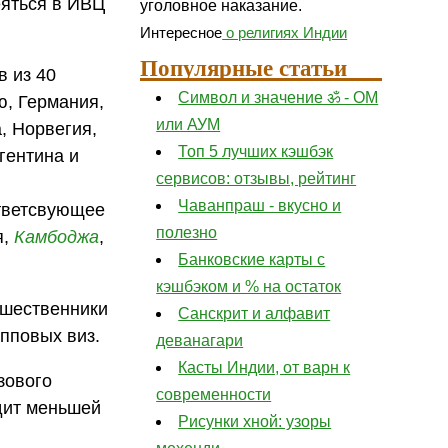
еяться в ИВЦ
уголовное наказание.
Интересное
о религиях Индии
Популярные статьи
в из 40
Символ и значение ॐ - ОМ
ю, Германия,
или АУМ
, Норвегия,
Топ 5 лучших кэшбэк
гентина и
сервисов: отзывы, рейтинг
Чаванпраш - вкусно и
ответсвующее
полезно
я,
Камбоджа
,
Банковские карты с
кэшбэком и % на остаток
ешественники
Санскрит и алфавит
пповых виз.
деванагари
Касты Индии, от варн к
зового
современности
одит меньшей
Рисунки хной: узоры