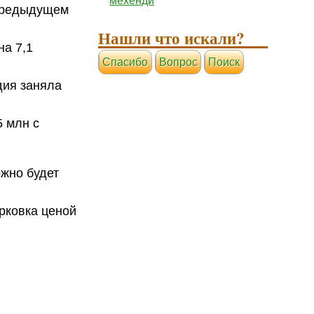
мехенди
 предыдущем
Нашли что искали?
на 7,1
Cпасибо
Вопрос
Поиск
дия заняла
5 млн с
ожно будет
рковка ценой