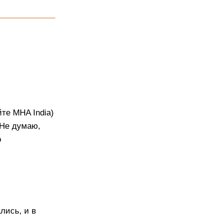
йте MHA India)
 Не думаю,
о
лись, и в