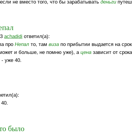
, если не вместо того, что бы зарабатывать
деньги
путеш
епал
13
achadidi
ответил(а):
ла про
Непал
то, там
виза
по прибытии выдается на срок
 может и больше, не помню уже), а
цена
зависит от срока
 - уже 40.
етил(а):
 40.
 то было