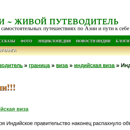
И ~ ЖИВОЙ ПУТЕВОДИТЕЛЬ
 самостоятельных путешествиях по Азии и пути к себе
АССКАЗЫ
ФОТО
ЭНЦИКЛОПЕДИЯ
НОВОСТИ ИНДИИ
БЛОГИ
НЧАНГА
водитель
»
граница
»
виза
»
индийская виза
» Инд
и!!!
йская виза
ября Индийское правительство наконец распахнуло об