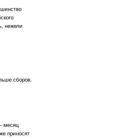
ьшинство
йского
ь, нежели
льше сборов.
 - месяц
же приносят