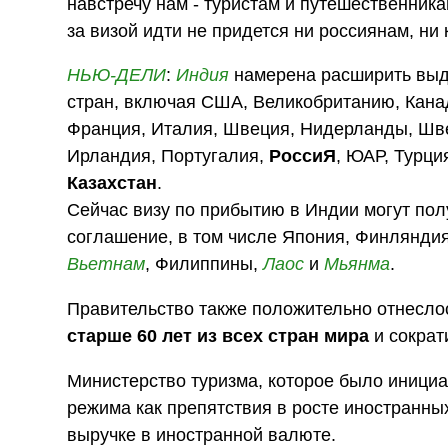
навстречу нам - туристам и путешественник
за визой идти не придется ни россиянам, ни 
НЬЮ-ДЕЛИ
:
Индия
намерена расширить выдач
стран, включая США, Великобританию, Кана
Франция, Италия, Швеция, Нидерланды, Швей
Ирландия, Португалия,
РоссиЯ
, ЮАР, Турци
Казахстан
.
Сейчас визу по прибытию в Индии могут пол
соглашение, в том числе Япония, Финлянди
Вьетнам
, Филиппины,
Лаос
и
Мьянма
.
Правительство также положительно отнеслос
старше 60 лет из всех стран мира
и сократ
Министерство туризма, которое было инициа
режима как препятствия в росте иностранных
выручке в иностранной валюте.