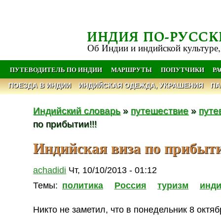
ИНДИЯ ПО-РУССК
Об Индии и индийской культуре,
ПУТЕВОДИТЕЛЬ ПО ИНДИИ
МАРШРУТЫ
ПОПУТЧИКИ
Р
ПОЕЗДА В ИНДИИ
ИНДИЙСКАЯ ОДЕЖДА, УКРАШЕНИЯ
ПА
Индийский словарь
»
путешествие
»
путе
по прибытии!!!
Индийская виза по прибыти
achadidi
Чт, 10/10/2013 - 01:12
Темы:
политика
Россия
туризм
инди
Никто не заметил, что в понедельник 8 окт