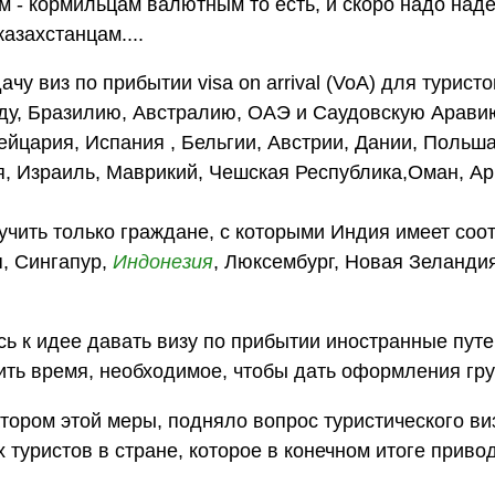
ам - кормильцам валютным то есть, и скоро надо над
казахстанцам....
у виз по прибытии visa on arrival (VoA) для туристо
ду, Бразилию, Австралию, ОАЭ и Саудовскую Арави
цария, Испания , Бельгии, Австрии, Дании, Польша
я, Израиль, Маврикий, Чешская Республика,Оман, Ар
учить только граждане, с которыми Индия имеет со
я, Сингапур,
Индонезия
, Люксембург, Новая Зеланди
ь к идее давать визу по прибытии иностранные пут
ить время, необходимое, чтобы дать оформления гру
тором этой меры, подняло вопрос туристического ви
 туристов в стране, которое в конечном итоге прив