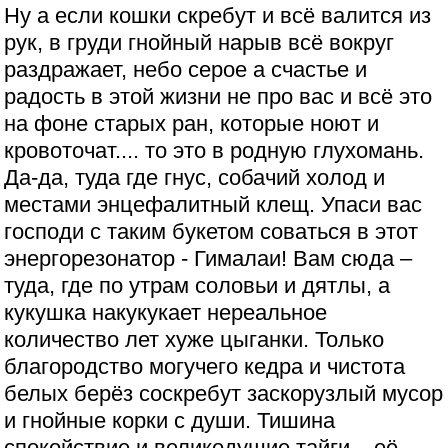
Ну а если кошки скребут и всё валится из
рук, в груди гнойный нарыв всё вокруг
раздражает, небо серое а счастье и
радость в этой жизни не про вас и всё это
на фоне старых ран, которые ноют и
кровоточат.... то это в родную глухомань.
Да-да, туда где гнус, собачий холод и
местами энцефалитный клещ. Упаси вас
господи с таким букетом соваться в этот
энергорезонатор - Гималаи! Вам сюда –
туда, где по утрам соловьи и дятлы, а
кукушка накукукает нереальное
количество лет хуже цыганки. Только
благородство могучего кедра и чистота
белых берёз соскребут заскорузлый мусор
и гнойные корки с души. Тишина
спокойствие и великодушие тайги... её