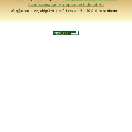
использования материалов Indonet.Ru
ॐ भूर्भुवः स्वः । तत् सवितुर्वरेण्यं । भर्गो देवस्य धीमहि । धियो यो नः प्रचोदयात् ॥