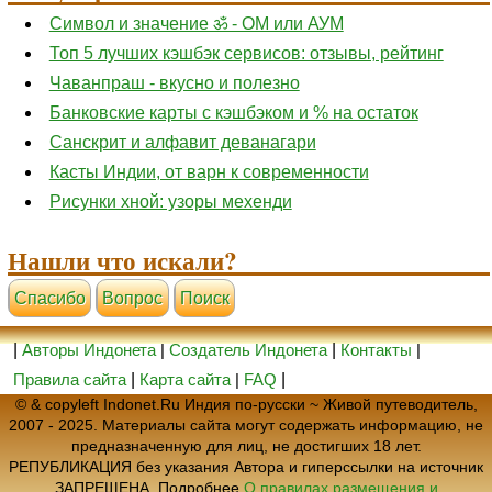
Символ и значение ॐ - ОМ или АУМ
Топ 5 лучших кэшбэк сервисов: отзывы, рейтинг
Чаванпраш - вкусно и полезно
Банковские карты с кэшбэком и % на остаток
Санскрит и алфавит деванагари
Касты Индии, от варн к современности
Рисунки хной: узоры мехенди
Нашли что искали?
Cпасибо
Вопрос
Поиск
|
Авторы Индонета
|
Создатель Индонета
|
Контакты
|
Правила сайта
|
Карта сайта
|
FAQ
|
© & copyleft Indonet.Ru Индия по-русски ~ Живой путеводитель,
2007 - 2025. Материалы сайта могут содержать информацию, не
предназначенную для лиц, не достигших 18 лет.
РЕПУБЛИКАЦИЯ без указания Автора и гиперссылки на источник
ЗАПРЕЩЕНА. Подробнее
О правилах размещения и