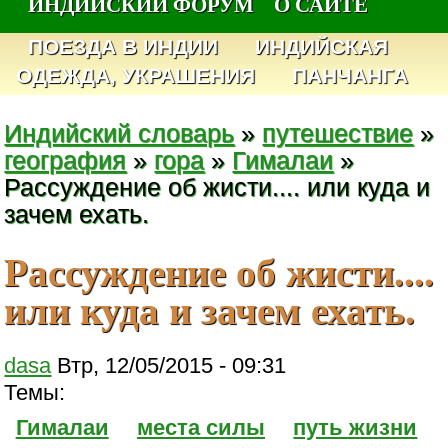
ИНДИЙСКИЙ ФОРУМ
О САЙТЕ
ПОЕЗДА В ИНДИИ
ИНДИЙСКАЯ
ОДЕЖДА, УКРАШЕНИЯ
ПАНЧАНГА
Индийский словарь
»
путешествие
»
география
»
гора
»
Гималаи
»
Рассуждение об жисти.... или куда и
зачем ехать.
Рассуждение об жисти....
или куда и зачем ехать.
dasa
Втр, 12/05/2015 - 09:31
Темы:
Гималаи
места силы
путь жизни