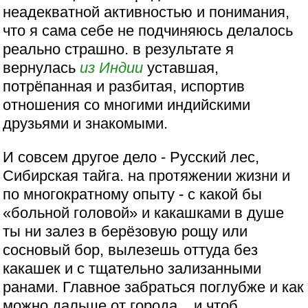
неадекватной активностью и понимания,
что я сама себе не подчиняюсь делалось
реально страшно. в результате я
вернулась
из Индии
уставшая,
потрёпанная и разбитая, испортив
отношения со многими индийскими
друзьями и знакомыми.
И совсем другое дело - Русский лес,
Сибирская тайга. на протяжении жизни и
по многократному опыту - с какой бы
«больной головой» и какашками в душе
ты ни залез в берёзовую рощу или
сосновый бор, вылезешь оттуда без
какашек и с тщательно зализанными
ранами. Главное забраться поглубже и как
можно дальше от города... и чтоб