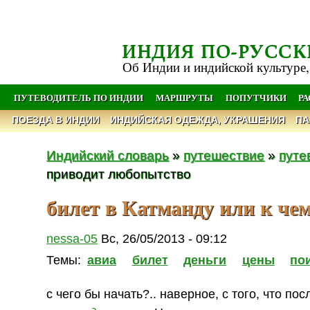
ИНДИЯ ПО-РУССК
Об Индии и индийской культуре,
ПУТЕВОДИТЕЛЬ ПО ИНДИИ
МАРШРУТЫ
ПОПУТЧИКИ
Р
ПОЕЗДА В ИНДИИ
ИНДИЙСКАЯ ОДЕЖДА, УКРАШЕНИЯ
ПА
Индийский словарь
»
путешествие
»
путе
приводит любопытство
билет в Катманду или к че
nessa-05
Вс, 26/05/2013 - 09:12
Темы:
авиа
билет
деньги
цены
по
с чего бы начать?.. наверное, с того, что п