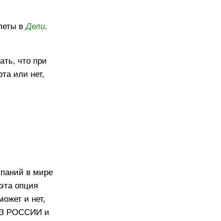
илеты в
Дели
.
ать, что при
та или нет,
мпаний в мире
 эта опция
может и нет,
 ИЗ РОССИИ и