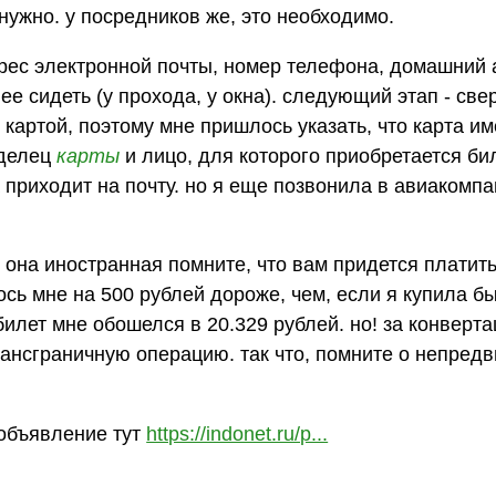
нужно. у посредников же, это необходимо.
дрес электронной почты, номер телефона, домашний 
ее сидеть (у прохода, у окна). следующий этап - све
картой, поэтому мне пришлось указать, что карта и
аделец
карты
и лицо, для которого приобретается бил
а приходит на почту. но я еще позвонила в авиакомп
 она иностранная помните, что вам придется платить
сь мне на 500 рублей дороже, чем, если я купила бы
билет мне обошелся в 20.329 рублей. но! за конверт
трансграничную операцию. так что, помните о непред
объявление тут
https://indonet.ru/p...