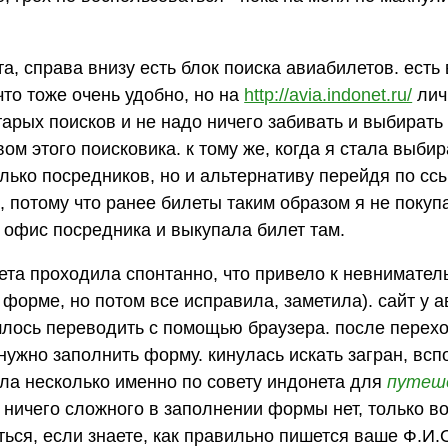
та, справа внизу есть блок поиска авиабилетов. есть 
то тоже очень удобно, но на
http://avia.indonet.ru/
лич
арых поисков и не надо ничего забивать и выбирать
м этого поисковика. к тому же, когда я стала выбира
олько посредников, но и альтернативу перейдя по ссы
, потому что ранее билеты таким образом я не покуп
в офис посредника и выкупала билет там.
лета проходила спонтанно, что привело к невнимател
орме, но потом все исправила, заметила). сайт у 
шлось переводить с помощью браузера. после перехо
нужно заполнить форму. кинулась искать загран, всп
ала несколько именно по совету индонета для
путеш
. ничего сложного в заполнении формы нет, только во
ться, если знаете, как правильно пишется ваше Ф.И.