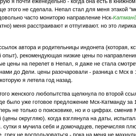
орую я почти еженедельно - когда она есть в книжном
еще этого не сделала. Непал стал для меня этакой "м
 довольно часто мониторю направление Нск-
Катман
атно) меня расстраивают и отпугивают. но это лирика
ссылок автора и родительницы индонета (которая, кс
 опыт), рекомендующая низкие цены по направлени
е цены на перелет в Непал, я даже не стала смотре
ами до Дели. цены разочаровали - разница с Мск в 
 которую я летела год назад.
истого женского любопытства щелкнула по второй ссыл
где было уже готовое предложение Мск-Катманду за 1
ерь не только о поисковике, но и о цифрах. сменив 
й (цены округляю). когда взглянула на даты, испыта
м. сутки я мучила себя и домочадцев, перечисляя п
, грех не воспользоваться - пока на меня не махнули