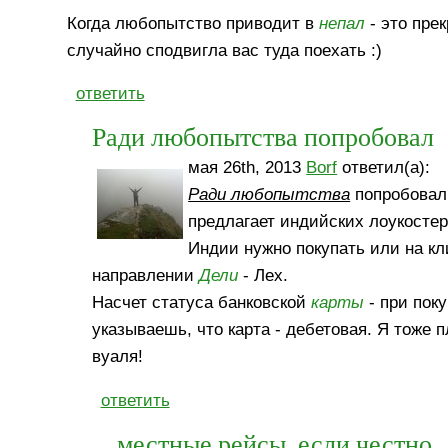
Когда любопытство приводит в
непал
- это прек
случайно сподвигла вас туда поехать :)
ответить
Ради любопытства попробовал
мая 26th, 2013
Borf
ответил(а):
Ради любопытства
попробовал 
предлагает индийских лоукостеро
Индии нужно покупать или на кл
направлении
Дели
- Лех.
Насчет статуса банковской
карты
- при пок
указываешь, что карта - дебетовая. Я тоже п
вуаля!
ответить
местные рейсы, если честно