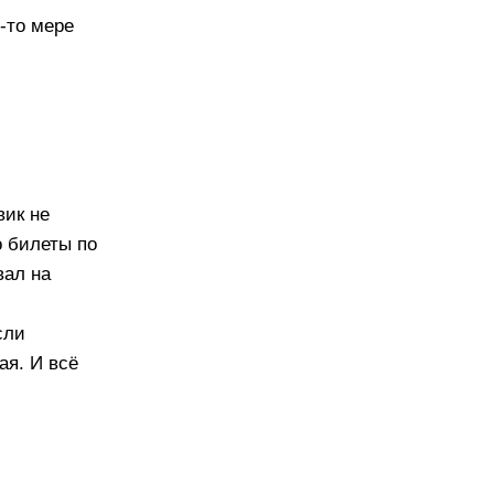
й-то мере
вик не
о билеты по
вал на
сли
ая. И всё