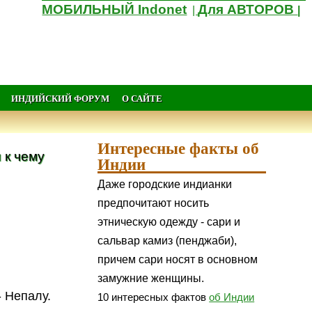
МОБИЛЬНЫЙ Indonet
Для АВТОРОВ
|
|
ИНДИЙСКИЙ ФОРУМ
О САЙТЕ
Интересные факты об
 к чему
Индии
Даже городские индианки
предпочитают носить
этническую одежду - сари и
сальвар камиз (пенджаби),
причем сари носят в основном
замужние женщины.
- Непалу.
10 интересных фактов
об Индии