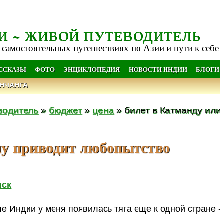
И ~ ЖИВОЙ ПУТЕВОДИТЕЛЬ
 самостоятельных путешествиях по Азии и пути к себе
АССКАЗЫ
ФОТО
ЭНЦИКЛОПЕДИЯ
НОВОСТИ ИНДИИ
БЛОГИ
НЧАНГА
водитель
»
бюджет
»
цена
» билет в Катманду или
му приводит любопытство
иск
осле Индии у меня появилась тяга еще к одной стране 