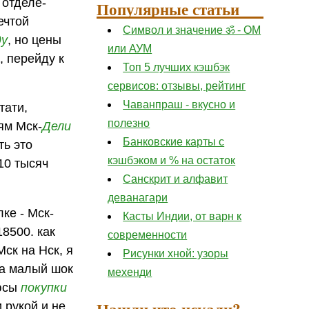
 отделе-
Популярные статьи
ечтой
Символ и значение ॐ - ОМ
ду
, но цены
или АУМ
, перейду к
Топ 5 лучших кэшбэк
сервисов: отзывы, рейтинг
Чаванпраш - вкусно и
тати,
полезно
ям Мск-
Дели
Банковские карты с
ть это
кэшбэком и % на остаток
10 тысяч
Санскрит и алфавит
деванагари
ке - Мск-
Касты Индии, от варн к
8500. как
современности
Мск на Нск, я
Рисунки хной: узоры
ла малый шок
мехенди
люсы
покупки
Нашли что искали?
 рукой и не