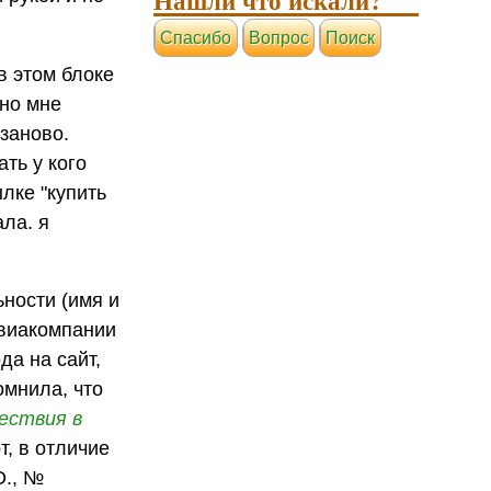
Cпасибо
Вопрос
Поиск
в этом блоке
но мне
 заново.
ть у кого
лке "купить
ала. я
ьности (имя и
авиакомпании
да на сайт,
омнила, что
ествия
в
т, в отличие
О., №