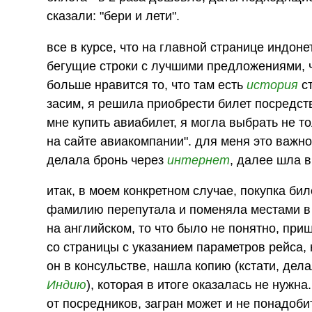
сказали: "бери и лети".
все в курсе, что на главной странице индоне
бегущие строки с лучшими предложениями, ч
больше нравится то, что там есть
история
ст
засим, я решила приобрести билет посредство
мне купить авиабилет, я могла выбрать не т
на сайте авиакомпании". для меня это важно
делала бронь через
интернет
, далее шла 
итак, в моем конкретном случае, покупка би
фамилию перепутала и поменяла местами в ф
на английском, то что было не понятно, при
со страницы с указанием параметров рейса, 
он в консульстве, нашла копию (кстати, дел
Индию
), которая в итоге оказалась не нужна
от посредников, загран может и не понадоби