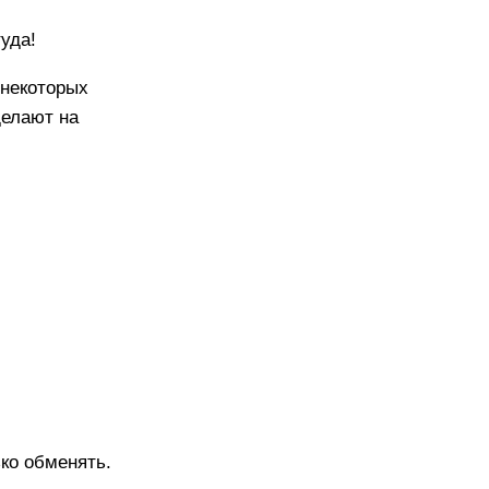
уда!
 некоторых
делают на
ько обменять.