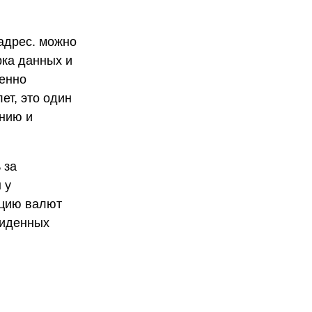
адрес. можно
рка данных и
менно
ет, это один
анию и
 за
 у
ацию валют
виденных