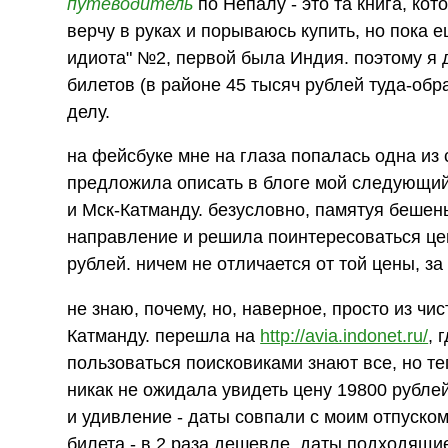
путеводитель
по Непалу - это та книга, кот
верчу в руках и порываюсь купить, но пока 
идиота" №2, первой была Индия. поэтому я
билетов (в районе 45 тысяч рублей туда-обр
делу.
на фейсбуке мне на глаза попалась одна из 
предложила описать в блоге мой следующий
и Мск-Катманду. безусловно, памятуя бешены
направление и решила поинтересоваться цен
рублей. ничем не отличается от той цены, за
не знаю, почему, но, наверное, просто из ч
Катманду. перешла на
http://avia.indonet.ru/
, 
пользоваться поисковиками знают все, но теп
никак не ожидала увидеть цену 19800 рубле
и удивление - даты совпали с моим отпуско
билета - в 2 раза дешевле, даты подходящие