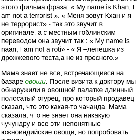
этого фильма фраза: « My name is Khan, I
am not a terrorist ». « Меня зовут Кхан и я
не террорист» - так это звучит в
оригинале, а с местным гоблинским
переводом она звучит так : « My name is
naan, I am not а roti» - « Я –лепешка из
дрожжевого теста,а не из пресного.»
Мама знает не все, встречающиеся на
базаре
овощи
. После визита к доктору мы
обнаружили в овощной палатке длинный
полосатый огурец, про который продавец
сказал, что это какая-то чачанда. Мама
сказала, что не знает она никакую
чучундру и все эти непонятные
южноиндийские овощи, но попробовать