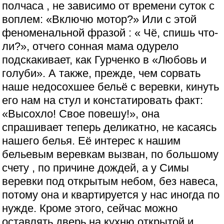
полчаса , не зависимо от времени суток с
воплем: «Включю мотор?» Или с этой
феноменальной фразой : « Чё, спишь что-
ли?», отчего сонная мама одурело
подскакивает, как Гурченко в «Любовь и
голуби». А также, прежде, чем сорвать
наше недосохшее бельё с веревки, кинуть
его нам на стул и констатировать факт:
«Высохло! Свое повешу!», она
спрашивает теперь деликатно, не касаясь
нашего белья. Её интерес к нашим
бельевым веревкам вызван, по большому
счету , по причине дождей, а у Симы
веревки под открытым небом, без навеса,
потому она и квартируется у нас иногда по
нужде. Кроме этого, сейчас можно
оставлять дверь на кухню открытой и