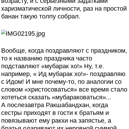
возрасту, и с серьезными задатками
харизматической личности, раз на простой
банан такую толпу собрал.
Вообще, когда поздравляют с праздником,
то к названию праздника часто
подставляют «мубарак хо!» Ну, т.е.
например, « Ид мубарак хо!»- поздравляю
с Идом! И мне почему-то, по аналогии со
словом «христосоваться» все время стало
хотеться сказать «мубараковаться»...
А послезавтра Ракшабандхан, когда
сестры приходят в гости к братьям и
повязывают ему ракхи на запястье, а
братья одаривают их неровной суммой