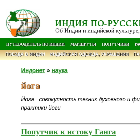
ИНДИЯ ПО-РУССК
Об Индии и индийской культуре,
ПУТЕВОДИТЕЛЬ ПО ИНДИИ
МАРШРУТЫ
ПОПУТЧИКИ
Р
ПОЕЗДА В ИНДИИ
ИНДИЙСКАЯ ОДЕЖДА, УКРАШЕНИЯ
ПА
Индонет
»
наука
йога
Йога - совокупность техник духовного и ф
практики йоги
Попутчик к истоку Ганга