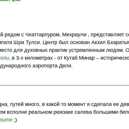
й рядом с Чхаттарпуром, Мехраули , представляет 
пати Шри Тулси. Центр был основан Акхил Бхаратья
ь место для духовных практик устремленным людям. 
ели
, в 3-х километрах - от Кутаб Минар – историческ
ждународного аэропорта Дели.
дна, путей много, в какой то момент я сделала ее де
ем всполне реальном рюкзаке салева большими бел
крите
;)