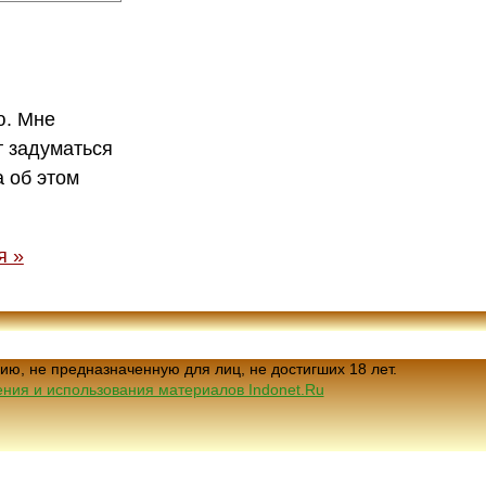
ю. Мне
т задуматься
а об этом
я »
ию, не предназначенную для лиц, не достигших 18 лет.
ния и использования материалов Indonet.Ru