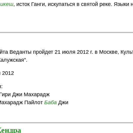
икеш
, исток Ганги, искупаться в святой реке. Языки 
а Веданты пройдет 21 июля 2012 г. в Москве, Куль
Калужская".
 2012
:
Гири Джи Махарадж
Махарадж Пайлот
Баба
Джи
ендра