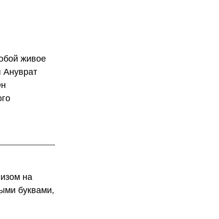
собой живое
 Ануврат
Он
ого
визом на
ыми буквами,