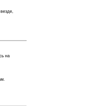
 везде,
сь на
ам.