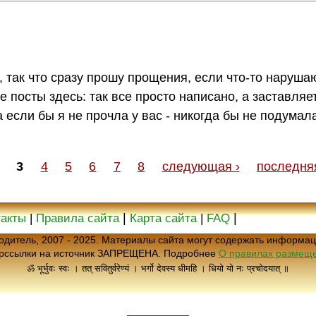
, так что сразу прошу прощения, если что-то наруша
 посты здесь: так все просто написано, а заставляе
 если бы я не прочла у вас - никогда бы не подумал
3
4
5
6
7
8
следующая ›
последня
|
|
такты
|
Правила сайта
Карта сайта
|
FAQ
еводитель, 2007 - 2025. Материалы сайта могут содержать информац
ерссылки на источник ЗАПРЕЩЕНА. Подробнее
О правилах размеще
ॐ भूर्भुवः स्वः । तत् सवितुर्वरेण्यं । भर्गो देवस्य धीमहि । धियो यो नः प्रचोदयात् ॥