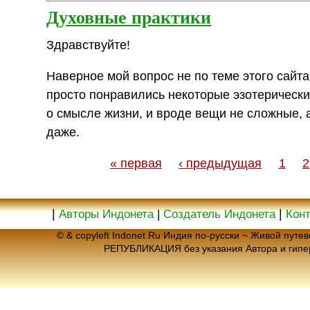
Духовные практики
Здравствуйте!
Наверное мой вопрос не по теме этого сайта
просто понравились некоторые эзотерические
о смысле жизни, и вроде вещи не сложные, а
даже.
« первая
‹ предыдущая
1
2
|
|
Авторы Индонета
|
Создатель Индонета
Кон
© & copyleft Indonet.Ru Индия по-русски ~ Живой пут
РЕПУБЛИКАЦИЯ без указания Автора и гип