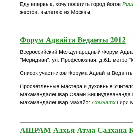
Еду впервые, хочу посетить город йогов
Риш
жестов, вылетаю из Москвы
Форум Адвайта Веданты 2012
Всероссийский Международный Форум Адвайт
"Меридиан", ул. Профсоюзная, д.61, метро "
Cписок участников Форума Адвайта Веданты
Просветленные Мастера и духовные Учителя
Махамандалешвар Свами Вишнудевананда 
Махамандалешвар Махайог
Сомнатх
Гири 
АШРАМ Адхья Атма Садхана К