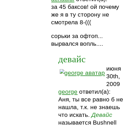
за 45 баксов! ой почему
же я в ту сторону не
смотрела 8-(((
сорьки за офтоп...
вырвался вопль....
девайс
июня
30th,
2009
george
ответил(а):
Аня, ты все равно б не
нашла, т.к. не знаешь
что искать.
Девайс
называется Bushnell