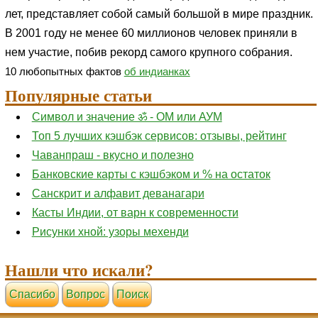
лет, представляет собой самый большой в мире праздник.
В 2001 году не менее 60 миллионов человек приняли в
нем участие, побив рекорд самого крупного собрания.
10 любопытных фактов
об индианках
Популярные статьи
Символ и значение ॐ - ОМ или АУМ
Топ 5 лучших кэшбэк сервисов: отзывы, рейтинг
Чаванпраш - вкусно и полезно
Банковские карты с кэшбэком и % на остаток
Санскрит и алфавит деванагари
Касты Индии, от варн к современности
Рисунки хной: узоры мехенди
Нашли что искали?
Cпасибо
Вопрос
Поиск