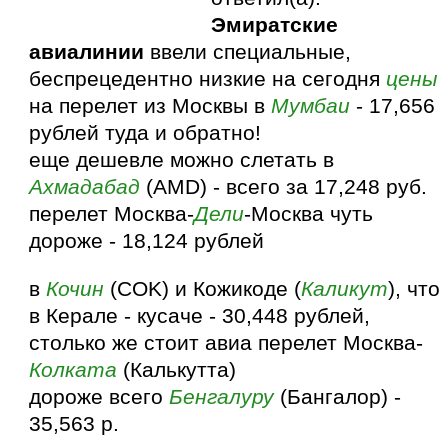
Эмиратские
авиалинии
ввели специальные,
беспрецедентно низкие на сегодня
цены
на перелет из Москвы в
Мумбаи
- 17,656
рублей туда и обратно!
еще дешевле можно слетать в
Ахмадабад
(AMD) - всего за 17,248 руб.
перелет Москва-
Дели
-Москва чуть
дороже - 18,124 рублей
в
Кочин
(COK) и Кожикоде (
Каликут
), что
в Керале - кусаче - 30,448 рублей,
столько же стоит авиа перелет Москва-
Колката
(Калькутта)
дороже всего
Бенгалуру
(Бангалор) -
35,563 р.