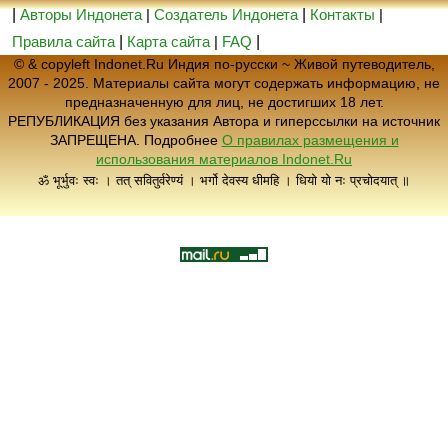
|
Авторы Индонета
|
Создатель Индонета
|
Контакты
|
Правила сайта
|
Карта сайта
|
FAQ
|
© & copyleft Indonet.Ru Индия по-русски ~ Живой путеводитель,
2007 - 2025. Материалы сайта могут содержать информацию, не
предназначенную для лиц, не достигших 18 лет.
РЕПУБЛИКАЦИЯ без указания Автора и гиперссылки на источник
ЗАПРЕЩЕНА. Подробнее
О правилах размещения и
использования материалов Indonet.Ru
ॐ भूर्भुवः स्वः । तत् सवितुर्वरेण्यं । भर्गो देवस्य धीमहि । धियो यो नः प्रचोदयात् ॥