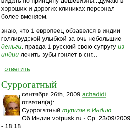
видать по принципу дешевизны...думаю в
хороших и дорогих клиниках персонал
более вменяем.
знаю, что 1 европеец обзавелся в индии
голливудской улыбкой за очь небольшие
деньги
. правда 1 русский свою супругу
из
индии
лечить зубы гоняет в снг...
ответить
Суррогатный
сентября 26th, 2009
achadidi
ответил(а):
Суррогатный
туризм
в Индию
Об Индии votpusk.ru - Ср, 23/09/2009
- 18:18