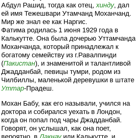
Абдул Рашид, тогда как отец,
хинду
, дал
ей имя Тежешвари Утамчанд Моханчанд.
Мир же знал ее как Наргис.
Фатима родилась 1 июня 1929 года в
Калькутте. Она была дочерью Уттамчанда
Моханчанда, который принадлежал к
богатому семейству из г.Равалпинди
(
Пакистан
), и знаменитой и талантливой
Джадданбай, певицы тумри, родом из
Чилбиллы, маленькой деревушки в штате
Уттар
-Прадеш.
Мохан Бабу, как его называли, учился на
доктора и собирался уехать в Лондон,
когда он попал под чары Джадданбай.
Говорят, он услышал, как она поет,
вероятно, в
Лакнау
или Калькутте, и