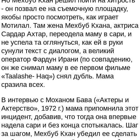
Но Мехбуб Кхан решил пойти на хитрость
- он позвал ее на съемочную площадку,
якобы просто посмотреть, как играет
Мотилал. Там жена Мехбуб Кхана, актриса
Сардар Ахтар, переодела маму в сари, и
не успела та оглянуться, как ей в руки
сунули текст с диалогом, а великий
оператор Фардун Ирани (по совпадению,
он же снимал маму в ее первом фильме
«Taalashe- Haq») снял дубль. Мама
сразила всех.
В интервью с Моханом Бава («Актеры и
Актерство», 1972 г.) мама припомнила этот
инцидент, добавив, что тогда она впервые
надела сари и без конца спотыкалась. Шаг
за шагом, Мехбуб Кхан убедил ее сделать