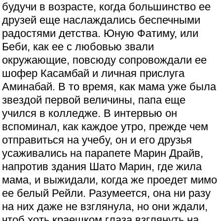
будучи в возрасте, когда большинство ее
друзей еще наслаждались беспечными
радостями детства. Юную Фатиму, или
Беби, как ее с любовью звали
окружающие, повсюду сопровождали ее
шофер Касамбай и личная прислуга
Аминабай. В то время, как мама уже была
звездой первой величины, папа еще
учился в колледже. В интервью он
вспоминал, как каждое утро, прежде чем
отправиться на учебу, он и его друзья
усаживались на парапете Марин Драйв,
напротив здания Шато Марин, где жила
мама, и выжидали, когда же проедет мимо
ее белый Рейли. Разумеется, она ни разу
на них даже не взглянула, но они ждали,
чтоб хоть краешком глаза взглянуть на