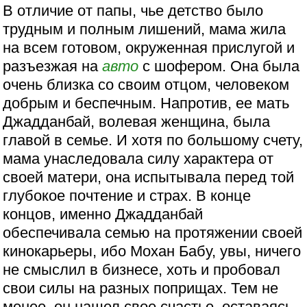
В отличие от папы, чье детство было
трудным и полным лишений, мама жила
на всем готовом, окруженная прислугой и
разъезжая на
авто
с шофером. Она была
очень близка со своим отцом, человеком
добрым и беспечным. Напротив, ее мать
Джадданбай, волевая женщина, была
главой в семье. И хотя по большому счету,
мама унаследовала силу характера от
своей матери, она испытывала перед той
глубокое почтение и страх. В конце
концов, именно Джадданбай
обеспечивала семью на протяжении своей
кинокарьеры, ибо Мохан Бабу, увы, ничего
не смыслил в бизнесе, хоть и пробовал
свои силы на разных поприщах. Тем не
менее, он нашел свое счастье, оставаясь