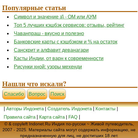
Популярные статьи
Символ и значение ॐ - ОМ или АУМ
Топ 5 лучших кэшбэк сервисов: отзывы, рейтинг
Чаванпраш - вкусно и полезно
Банковские карты с кэшбэком и % на остаток
Санскрит и алфавит деванагари
Касты Индии, от варн к современности
Рисунки хной: узоры мехенди
Нашли что искали?
Cпасибо
Вопрос
Поиск
|
Авторы Индонета
|
Создатель Индонета
|
Контакты
|
Правила сайта
|
Карта сайта
|
FAQ
|
© & copyleft Indonet.Ru Индия по-русски ~ Живой путеводитель,
2007 - 2025. Материалы сайта могут содержать информацию, не
предназначенную для лиц, не достигших 18 лет.