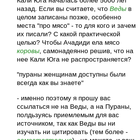
Кали Юга началась более 5000 лет
назад. Если вы считаете, что
Веды
в
целом записаны позже, особенно
места "про мясо" - то для кого и зачем
их писали? С какой практической
целью? Чтобы Ачадиди ела мясо
коровы
, самонадеянно решив, что на
нее Кали Юга не распространяется?
"пураны женщинам доступны были
всегда как вы знаете"
- именно поэтому я прошу вас
ссылаться не на Веды, а на Пураны,
полдьзуясь приемлемым для вас
источником, так как Веды вы ни
изучать ни цитировать (тем более -