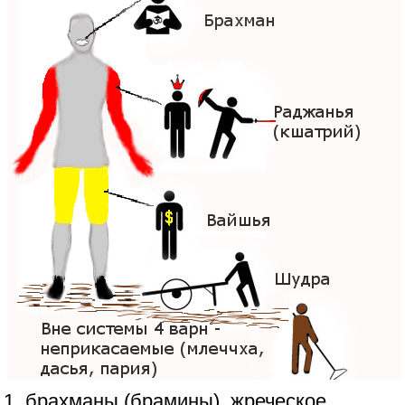
1. брахманы (брамины), жреческое