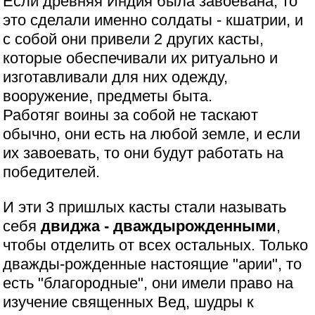
Если древняя Индия была завоевана, то
это сделали именно солдаты - кшатрии, и
с собой они привели 2 других касты,
которые обеспечивали их ритуально и
изготавливали для них одежду,
вооружение, предметы быта.
Работяг воины за собой не таскают
обычно, они есть на любой земле, и если
их завоевать, то они будут работать на
победителей.
И эти 3 пришлых касты стали называть
себя
двиджа - дваждырожденными
,
чтобы отделить от всех остальных. Только
дважды-рожденные настоящие "арии", то
есть "благородные", они имели право на
изучение священных Вед, шудры к