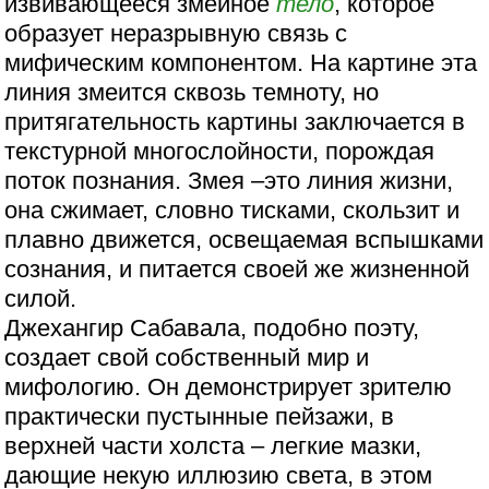
извивающееся змеиное
тело
, которое
образует неразрывную связь с
мифическим компонентом. На картине эта
линия змеится сквозь темноту, но
притягательность картины заключается в
текстурной многослойности, порождая
поток познания. Змея –это линия жизни,
она сжимает, словно тисками, скользит и
плавно движется, освещаемая вспышками
сознания, и питается своей же жизненной
силой.
Джехангир Сабавала, подобно поэту,
создает свой собственный мир и
мифологию. Он демонстрирует зрителю
практически пустынные пейзажи, в
верхней части холста – легкие мазки,
дающие некую иллюзию света, в этом