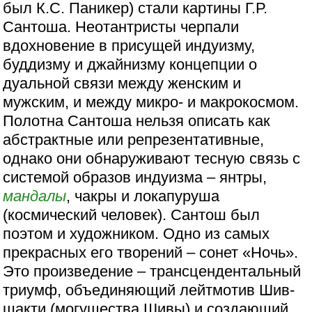
был К.С. Паникер) стали картины Г.Р.
Сантоша. Неотантристы черпали
вдохновение в присущей индуизму,
буддизму и джайнизму концепции о
дуальной связи между женским и
мужским, и между микро- и макрокосмом.
Полотна Сантоша нельзя описать как
абстрактные или репрезентативные,
однако они обнаруживают тесную связь с
системой образов индуизма – янтры,
мандалы
, чакры и локапуруша
(космический человек). Сантош был
поэтом и художником. Одно из самых
прекрасных его творений – сонет «Ночь».
Это произведение – трансцендентальный
триумф, объединяющий лейтмотив Шив-
шакти (могущества Шивы) и создающий