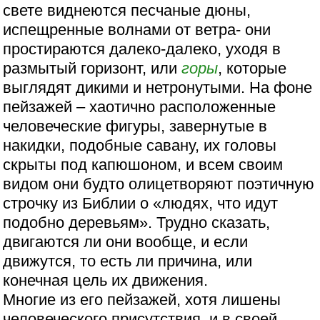
свете виднеются песчаные дюны,
испещренные волнами от ветра- они
простираются далеко-далеко, уходя в
размытый горизонт, или
горы
, которые
выглядят дикими и нетронутыми. На фоне
пейзажей – хаотично расположенные
человеческие фигуры, завернутые в
накидки, подобные савану, их головы
скрыты под капюшоном, и всем своим
видом они будто олицетворяют поэтичную
строчку из Библии о «людях, что идут
подобно деревьям». Трудно сказать,
двигаются ли они вообще, и если
движутся, то есть ли причина, или
конечная цель их движения.
Многие из его пейзажей, хотя лишены
человеческого присутствия, и в своей