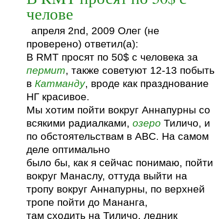
челове
апреля 2nd, 2009 Олег (не
проверено) ответил(а):
В RMT просят по 50$ с человека за
пермит
, также советуют 12-13 побыть
в
Катманду
, вроде как празднование
НГ красивое.
Мы хотим пойти вокруг Аннапурны со
всякими радиалками,
озеро
Тиличо, и
по обстоятельствам в ABC. На самом
деле оптимально
было бы, как я сейчас понимаю, пойти
вокруг Манаслу, оттуда выйти на
тропу вокруг Аннапурны, по верхней
тропе пойти до Мананга,
там сходить на Тиличо, ледник