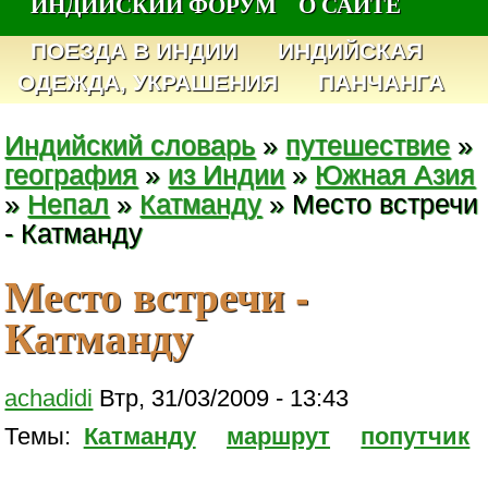
ИНДИЙСКИЙ ФОРУМ
О САЙТЕ
ПОЕЗДА В ИНДИИ
ИНДИЙСКАЯ
ОДЕЖДА, УКРАШЕНИЯ
ПАНЧАНГА
Индийский словарь
»
путешествие
»
география
»
из Индии
»
Южная Азия
»
Непал
»
Катманду
» Место встречи
- Катманду
Место встречи -
Катманду
achadidi
Втр, 31/03/2009 - 13:43
Темы:
Катманду
маршрут
попутчик