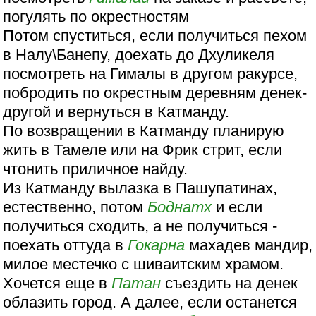
погулять по окрестностям
Потом спуститься, если получиться пехом
в Налу\Банепу, доехать до Дхуликеля
посмотреть на Гималы в другом ракурсе,
побродить по окрестным деревням денек-
другой и вернуться в Катманду.
По возвращении в Катманду планирую
жить в Тамеле или на Фрик стрит, если
чтонить приличное найду.
Из Катманду вылазка в Пашупатинах,
естественно, потом
Боднатх
и если
получиться сходить, а не получиться -
поехать оттуда в
Гокарна
махадев мандир,
милое местечко с шиваитским храмом.
Хочется еще в
Патан
съездить на денек
облазить город. А далее, если останется