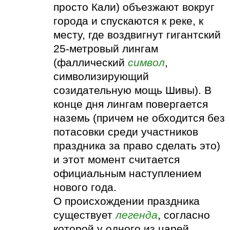
просто Кали) объезжают вокруг
города и спускаются к реке, к
месту, где воздвигнут гигантский
25-метровый лингам
(фаллический
символ
,
символизирующий
созидательную мощь Шивы). В
конце дня лингам повергается
наземь (причем не обходится без
потасовки среди участников
праздника за право сделать это)
и этот момент считается
официальным наступлением
нового года.
О происхождении праздника
существует
легенда
, согласно
которой у одного из царей