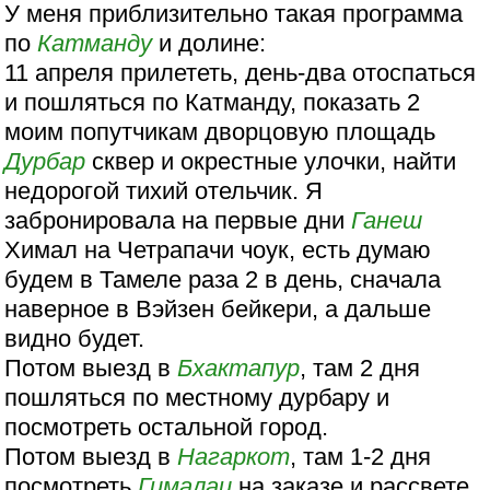
У меня приблизительно такая программа
по
Катманду
и долине:
11 апреля прилететь, день-два отоспаться
и пошляться по Катманду, показать 2
моим попутчикам дворцовую площадь
Дурбар
сквер и окрестные улочки, найти
недорогой тихий отельчик. Я
забронировала на первые дни
Ганеш
Химал на Четрапачи чоук, есть думаю
будем в Тамеле раза 2 в день, сначала
наверное в Вэйзен бейкери, а дальше
видно будет.
Потом выезд в
Бхактапур
, там 2 дня
пошляться по местному дурбару и
посмотреть остальной город.
Потом выезд в
Нагаркот
, там 1-2 дня
посмотреть
Гималаи
на заказе и рассвете,