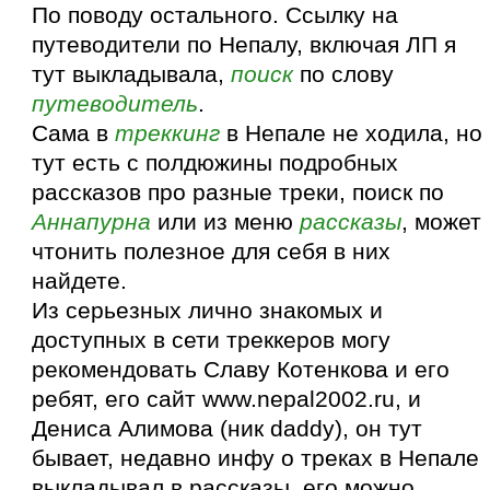
По поводу остального. Ссылку на
путеводители по Непалу, включая ЛП я
тут выкладывала,
поиск
по слову
путеводитель
.
Сама в
треккинг
в Непале не ходила, но
тут есть с полдюжины подробных
рассказов про разные треки, поиск по
Аннапурна
или из меню
рассказы
, может
чтонить полезное для себя в них
найдете.
Из серьезных лично знакомых и
доступных в сети треккеров могу
рекомендовать Славу Котенкова и его
ребят, его сайт www.nepal2002.ru, и
Дениса Алимова (ник daddy), он тут
бывает, недавно инфу о треках в Непале
выкладывал в рассказы, его можно