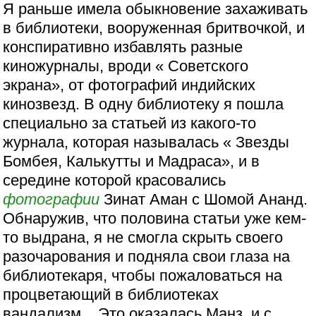
Я раньше имела обыкновение захаживать
в библиотеки, вооруженная бритвочкой, и
конспиративно избавлять разные
киножурналы, вроди « Советского
экрана», от фотографий индийских
кинозвезд. В одну библиотеку я пошла
специально за статьей из какого-то
журнала, которая называлась « Звезды
Бомбея, Калькутты и Мадраса», и в
середине которой красовались
фотографии
Зинат Аман с Шомой Ананд.
Обнаружив, что половина статьи уже кем-
то выдрана, я не смогла скрыть своего
разочарования и подняла свои глаза на
библиотекаря, чтобы пожаловаться на
процветающий в библиотеках
вандализм... Это оказалась Манз, и с