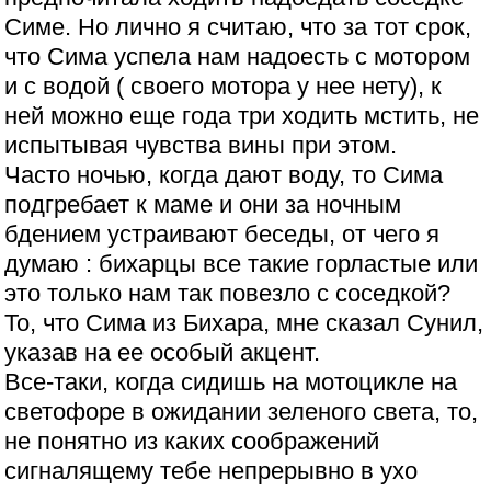
Симе. Но лично я считаю, что за тот срок,
что Сима успела нам надоесть с мотором
и с водой ( своего мотора у нее нету), к
ней можно еще года три ходить мстить, не
испытывая чувства вины при этом.
Часто ночью, когда дают воду, то Сима
подгребает к маме и они за ночным
бдением устраивают беседы, от чего я
думаю : бихарцы все такие горластые или
это только нам так повезло с соседкой?
То, что Сима из Бихара, мне сказал Сунил,
указав на ее особый акцент.
Все-таки, когда сидишь на мотоцикле на
светофоре в ожидании зеленого света, то,
не понятно из каких соображений
сигналящему тебе непрерывно в ухо