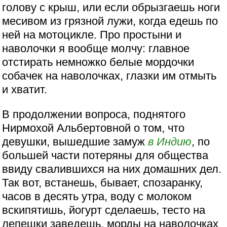
голову с крыш, или если обрызгаешь ноги
месивом из грязной лужи, когда едешь по
ней на мотоцикле. Про простыни и
наволочки я вообще молчу: главное
отстирать немножко белые мордочки
собачек на наволочках, глазки им отмыть
и хватит.
В продолжении вопроса, поднятого
Нирмохой Альбертовной о том, что
девушки, вышедшие замуж
в Индию
, по
большей части потеряны для общества
ввиду свалившихся на них домашних дел.
Так вот, встанешь, бывает, спозаранку,
часов в десять утра, воду с молоком
вскипятишь, йогурт сделаешь, тесто на
лепешки заведешь, морды на наволочках