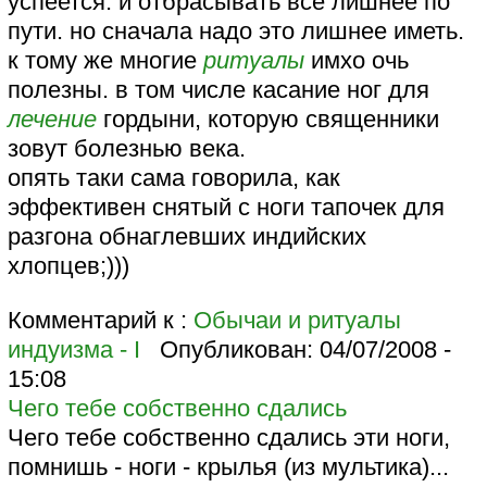
успеется. и отбрасывать все лишнее по
пути. но сначала надо это лишнее иметь.
к тому же многие
ритуалы
имхо очь
полезны. в том числе касание ног для
лечение
гордыни, которую священники
зовут болезнью века.
опять таки сама говорила, как
эффективен снятый с ноги тапочек для
разгона обнаглевших индийских
хлопцев;)))
Комментарий к :
Обычаи и ритуалы
индуизма - I
Опубликован:
04/07/2008 -
15:08
Чего тебе собственно сдались
Чего тебе собственно сдались эти ноги,
помнишь - ноги - крылья (из мультика)...