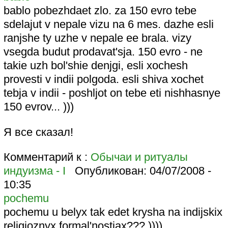
bablo pobezhdaet zlo. za 150 evro tebe
sdelajut v nepale vizu na 6 mes. dazhe esli
ranjshe ty uzhe v nepale ee brala. vizy
vsegda budut prodavat'sja. 150 evro - ne
takie uzh bol'shie denjgi, esli xochesh
provesti v indii polgoda. esli shiva xochet
tebja v indii - poshljot on tebe eti nishhasnye
150 evrov... )))
Я все сказал!
Комментарий к :
Обычаи и ритуалы
индуизма - I
Опубликован:
04/07/2008 -
10:35
pochemu
pochemu u belyx tak edet krysha na indijskix
religioznyx formal'nostjax??? ))))