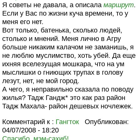
Я советы не давала, а описала
маршрут
.
Если у Вас по жизни куча времени, то у
меня его нет.
Вот только, батенька, сколько людей,
столько и мнений. Меня лично в Агру
больше никаким калачом не заманишь, я
не люблю муслимство, хоть убей. Да еще
ихняя вселезущая мошкара, что на ум
мыслишки о гниющих трупах в голову
лезут, нет, не мой город.
А чего, я неправильно сказала по поводу
жилья? Тадж Гандж* это как раз район
Тадж Махала- район дешевых ночлежек.
Комментарий к :
Гангток
Опубликован:
04/07/2008 - 18:20
Спасибо, мэм-сахиб!