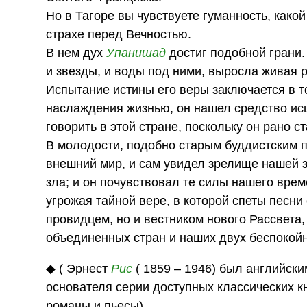
Но в Тагоре вы чувствуете гуманность, како
страхе перед Вечностью.
В нем дух
Упанишад
достиг подобной грани. 
и звезды, и воды под ними, выросла живая 
Испытание истины его веры заключается в т
наслаждения жизнью, он нашел средство исц
говорить в этой стране, поскольку он рано с
В молодости, подобно старым буддистским 
внешний мир, и сам увидел зрелище нашей за
зла; и он почувствовал те силы нашего време
угрожая тайной вере, в которой спеты песни 
провидцем, но и вестником нового Рассвета
объединенных стран и наших двух беспокой
◆ ( Эрнест
Рис
( 1859 – 1946) был английск
основателя серии доступных классических кн
романы и пьесы).