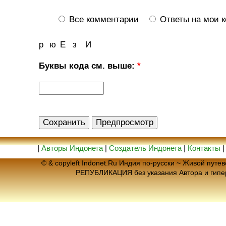
Все комментарии
Ответы на мои 
р
ю
Е
з
И
Буквы кода см. выше:
*
|
Авторы Индонета
|
Создатель Индонета
|
Контакты
© & copyleft Indonet.Ru Индия по-русски ~ Живой пут
РЕПУБЛИКАЦИЯ без указания Автора и гип