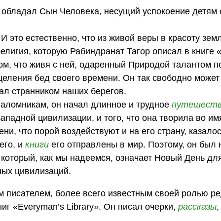
й обладал Сын Человека, несущий успокоение детям с
И это естественно, что из живой веры в красоту зем
религия, которую Рабиндранат Тагор описал в книге 
ом, что живя с ней, одаренный Природой талантом п
еления бед своего времени. Он так свободно может
тал странником наших берегов.
паломникам, он начал длинное и трудное
путешест
падной цивилизации, и того, что она творила во им
ни, что порой воздействуют и на его страну, казалос
его, и
книги
его отправлены в мир. Поэтому, он был 
, который, как мы надеемся, означает Новый День дл
ных цивилизаций.
им писателем, более всего известным своей ролью ре
иг «Everyman’s Library». Он писал очерки,
рассказы
,