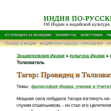
ИНДИЯ ПО-РУССК
Об Индии и индийской культуре,
ПУТЕВОДИТЕЛЬ ПО ИНДИИ
МАРШРУТЫ
ПОПУТЧИКИ
Р
ПОЕЗДА В ИНДИИ
ИНДИЙСКАЯ ОДЕЖДА, УКРАШЕНИЯ
ПА
Энциклопедия Индии
»
культура Индии
»
Толкователь
Тагор: Провидец и Толкова
Темы:
философия Индии, учения и Учите
Мощная сила побудила Тагора взглянуть на б
глухим отшельником, - он стал его Целителе