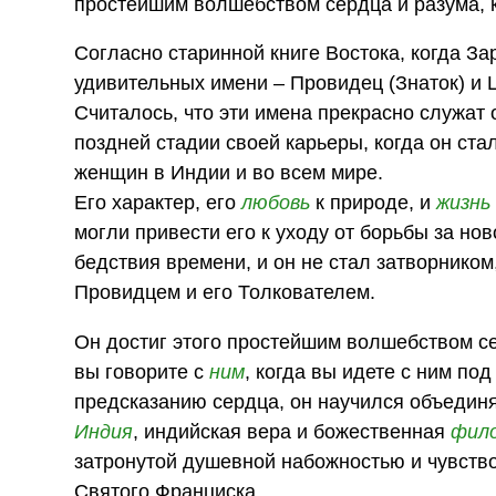
простейшим волшебством сердца и разума, 
Согласно старинной книге Востока, когда Зар
удивительных имени – Провидец (Знаток) и 
Считалось, что эти имена прекрасно служат
поздней стадии своей карьеры, когда он ста
женщин в Индии и во всем мире.
Его характер, его
любовь
к природе, и
жизнь
могли привести его к уходу от борьбы за но
бедствия времени, и он не стал затворником,
Провидцем и его Толкователем.
Он достиг этого простейшим волшебством се
вы говорите с
ним
, когда вы идете с ним под
предсказанию сердца, он научился объединя
Индия
, индийская вера и божественная
фил
затронутой душевной набожностью и чувство
Святого Франциска.