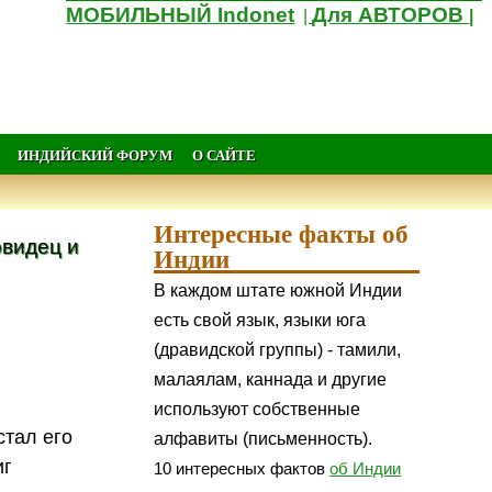
МОБИЛЬНЫЙ Indonet
Для АВТОРОВ
|
|
ИНДИЙСКИЙ ФОРУМ
О САЙТЕ
Интересные факты об
овидец и
Индии
В каждом штате южной Индии
есть свой язык, языки юга
(дравидской группы) - тамили,
малаялам, каннада и другие
используют собственные
стал его
алфавиты (письменность).
иг
10 интересных фактов
об Индии