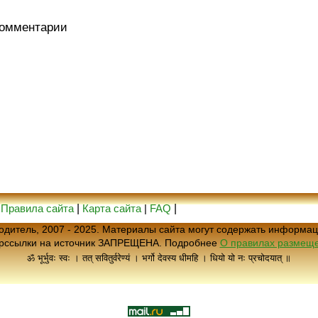
комментарии
|
Правила сайта
|
Карта сайта
|
FAQ
|
еводитель, 2007 - 2025. Материалы сайта могут содержать информац
ерссылки на источник ЗАПРЕЩЕНА. Подробнее
О правилах размеще
ॐ भूर्भुवः स्वः । तत् सवितुर्वरेण्यं । भर्गो देवस्य धीमहि । धियो यो नः प्रचोदयात् ॥