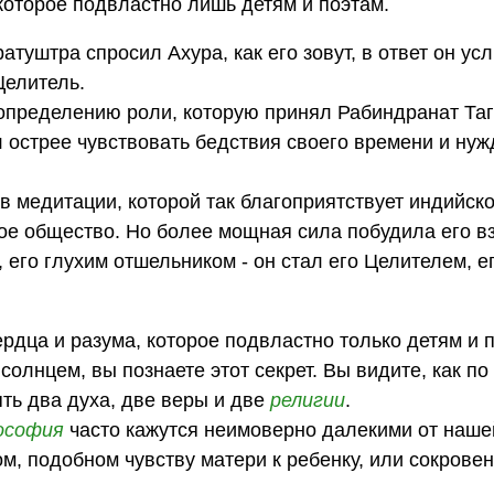
которое подвластно лишь детям и поэтам.
атуштра спросил Ахура, как его зовут, в ответ он у
Целитель.
 определению роли, которую принял Рабиндранат Таг
л острее чувствовать бедствия своего времени и ну
в медитации, которой так благоприятствует индийск
вое общество. Но более мощная сила побудила его в
 его глухим отшельником - он стал его Целителем, е
рдца и разума, которое подвластно только детям и п
 солнцем, вы познаете этот секрет. Вы видите, как по
ть два духа, две веры и две
религии
.
ософия
часто кажутся неимоверно далекими от наше
м, подобном чувству матери к ребенку, или сокрове