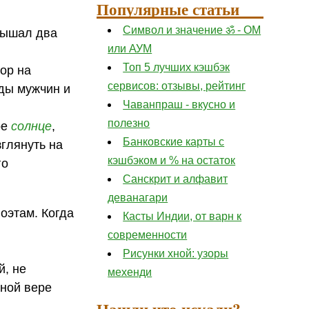
Популярные статьи
Символ и значение ॐ - ОМ
слышал два
или АУМ
Топ 5 лучших кэшбэк
ор на
сервисов: отзывы, рейтинг
жды мужчин и
Чаванпраш - вкусно и
полезно
ое
солнце
,
Банковские карты с
зглянуть на
кэшбэком и % на остаток
го
Санскрит и алфавит
деванагари
оэтам. Когда
Касты Индии, от варн к
современности
Рисунки хной: узоры
й, не
мехенди
нной вере
Нашли что искали?