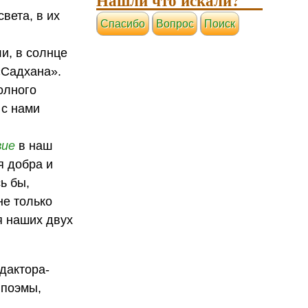
вета, в их
Cпасибо
Вопрос
Поиск
ли, в солнце
«Садхана».
олного
 с нами
вие
в наш
я добра и
ь бы,
не только
я наших двух
дактора-
 поэмы,