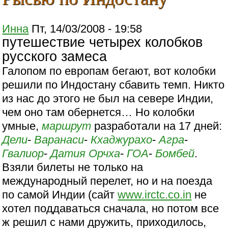
Инна
Пт, 14/03/2008 - 19:58
путешествие четырех колобков
русского замеса
Галопом по европам бегают, вот колобки
решили по Индостану сбавить темп. Никто
из нас до этого не был на севере Индии,
чем оно там обернется… Но колобки
умные,
маршрут
разработали на 17 дней:
Дели
-
Варанаси
-
Кхаджурахо
-
Агра
-
Гвалиор
-
Датия
Орчха
-
ГОА
-
Бомбей
.
Взяли билеты не только на
международный перелет, но и на поезда
по самой Индии (сайт
www.irctc.co.in
не
хотел поддаваться сначала, но потом все
ж решил с нами дружить, приходилось,