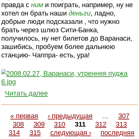
правда с
ним
и поиграть, например, ну не
хотел он брать наши
деньги
, ладно,
добрые люди подсказали , что нужно
брать через шлюз Сити-Банка,
получилось, ну нет билетов до Варанаси,
зашибись, пробуем более дальнюю
станцию- Чаппра- есть, ура!
Читать далее
« первая
‹ предыдущая
…
307
308
309
310
311
312
313
314
315
следующая ›
последняя