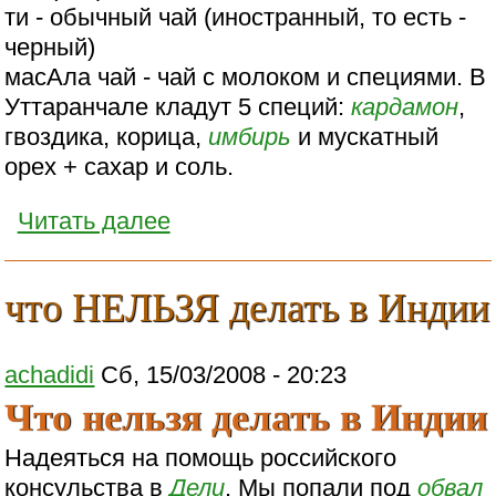
ти - обычный чай (иностранный, то есть -
черный)
масАла чай - чай с молоком и специями. В
Уттаранчале кладут 5 специй:
кардамон
,
гвоздика, корица,
имбирь
и мускатный
орех + сахар и соль.
Читать далее
что НЕЛЬЗЯ делать в Индии
achadidi
Сб, 15/03/2008 - 20:23
Что нельзя делать в Индии
Надеяться на помощь российского
консульства в
Дели
. Мы попали под
обвал