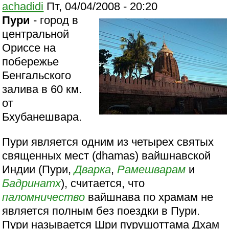
achadidi
Пт, 04/04/2008 - 20:20
Пури
- город в
центральной
Ориссе на
побережье
Бенгальского
залива в 60 км.
от
Бхубанешвара.
Пури является одним из четырех святых
священных мест (dhamas) вайшнавской
Индии (Пури,
Дварка
,
Рамешварам
и
Бадринатх
), считается, что
паломничество
вайшнава по храмам не
является полным без поездки в Пури.
Пури называется Шри пурушоттама Дхам